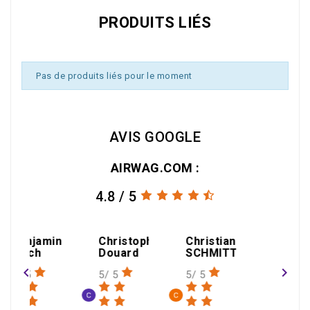
PRODUITS LIÉS
Pas de produits liés pour le moment
AVIS GOOGLE
AIRWAG.COM :
4.8 / 5
amin
Christophe
Christian
Douard
SCHMITT
navigate_before
navigate_next
5/ 5
5/ 5