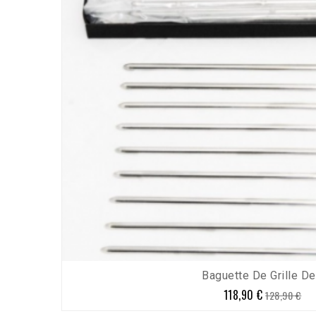
Baguette De Grille De.
118,90 €
Prix
Prix
128,90 €
de
base