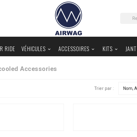
IR RIDE
VÉHICULES
ACCESSOIRES
KITS
JANT



PIÈCES AU DÉTAIL
BLOG
rcooled Accessories
Trier par :
Nom, A