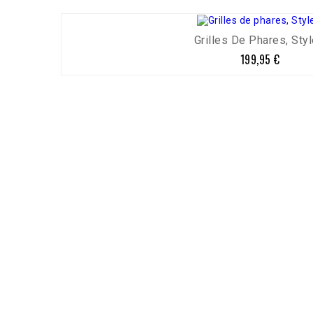
Grilles De Phares, Style
199,95 €
Prix