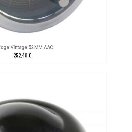
loge Vintage 52MM AAC
252,40 €
Prix