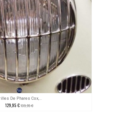
rilles De Phares Cox,...
129,95 €
Prix
Prix
139,95 €
de
base