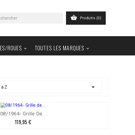

Produits
(0)
ES/ROUES
TOUTES LES MARQUES



 à Z
08/1964- Grille De...
119,95 €
Prix