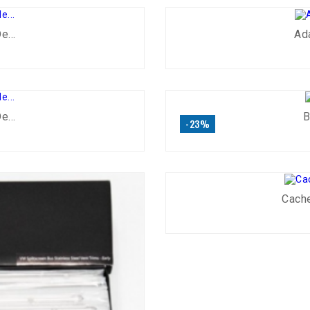
...
Ad
...
B
-23%
Cache