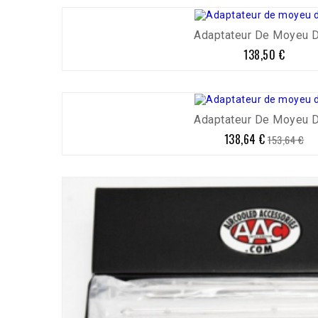
Adaptateur De Moyeu De
138,50 €
Prix
Adaptateur De Moyeu De
138,64 €
Prix
Prix
153,64 €
de
base