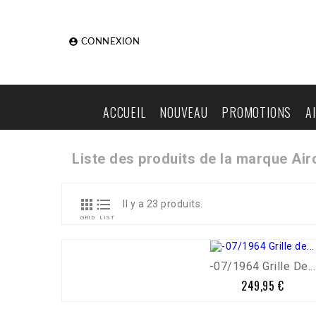

CONNEXION
ACCUEIL
NOUVEAU
PROMOTIONS
A
Liste des produits de la marque Ai


Il y a 23 produits.
GRID
LIST
-07/1964 Grille De...
249,95 €
Prix