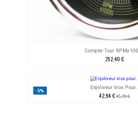
Compte-Tour RPMx1000
252,40 €
Prix
Enjoliveur Inox Pour..
-5%
42,94 €
Prix
Prix
45,20 €
de
base