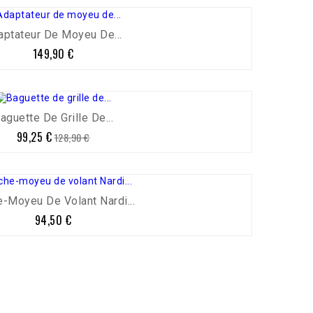
aptateur De Moyeu De...
149,90 €
Prix
aguette De Grille De...
99,25 €
Prix
Prix
128,90 €
de
base
-Moyeu De Volant Nardi...
94,50 €
Prix