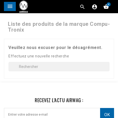
0




Liste des produits de la marque Compu-
Tronix
Veuillez nous excuser pour le désagrément.
Effectuez une nouvelle recherche
RECEVEZ L'ACTU AIRWAG :