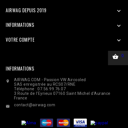
CURLOPT_HTTPHEADER, ['Content-Type: application/json']);
$response = curl_exec($ch); Curl_close($ch);
AIRWAG DEPUIS 2019

INFORMATIONS

VOTRE COMPTE


0
INFORMATIONS
AIRWAG.COM - Passion VW Aircooled

SAS enregistrée au RCS07/RNE
Téléphone : 07.56.99.76.07
3 Route de l'Eyrieux 07160 Saint Michel d'Aurance
France
contact@airwag.com
