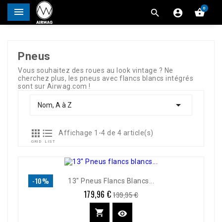
0




Pneus
Vous souhaitez des roues au look vintage ? Ne
cherchez plus, les pneus avec flancs blancs intégrés
sont sur Airwag.com !

Nom, A à Z


Affichage 1-4 de 4 article(s)
GRID
LIST
-10%
13" Pneus Flancs Blancs...
179,96 €
Prix
Prix
199,95 €
de
base

