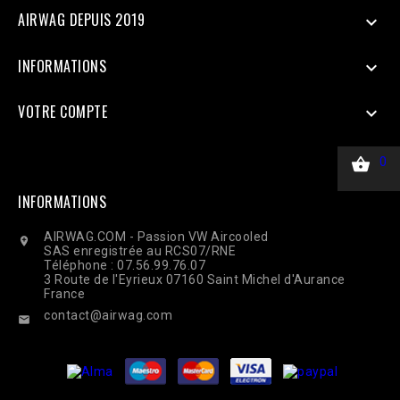
$response = curl_exec($ch); Curl_close($ch);
AIRWAG DEPUIS 2019

INFORMATIONS

VOTRE COMPTE


0
INFORMATIONS
AIRWAG.COM - Passion VW Aircooled

SAS enregistrée au RCS07/RNE
Téléphone : 07.56.99.76.07
3 Route de l'Eyrieux 07160 Saint Michel d'Aurance
France
contact@airwag.com
