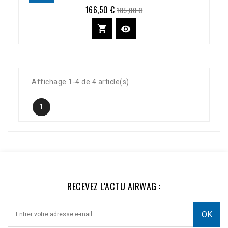
166,50 €
Prix
Prix
185,00 €
de
base


Affichage 1-4 de 4 article(s)
1
RECEVEZ L'ACTU AIRWAG :