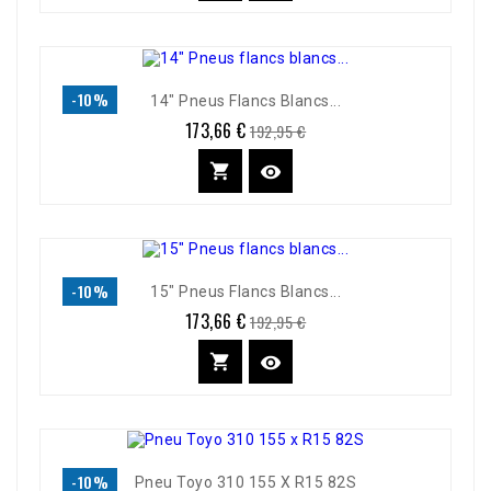
-10%
14" Pneus Flancs Blancs...
173,66 €
Prix
Prix
192,95 €
de
base


-10%
15" Pneus Flancs Blancs...
173,66 €
Prix
Prix
192,95 €
de
base


-10%
Pneu Toyo 310 155 X R15 82S