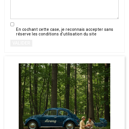
En cochant cette case, je reconnais accepter sans
réserve les conditions d'utilisation du site
VALIDER
Préc
Les rassemblements
Volkswagen ancien
Tout savoir sur les rass