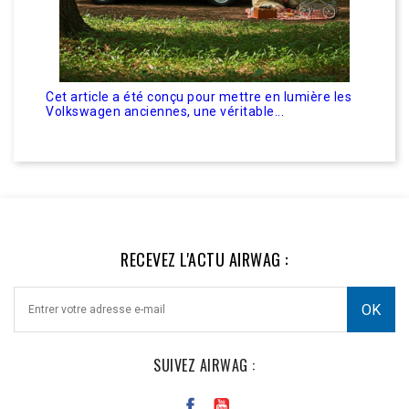
Volkswagen anciennes
EN LIRE PLUS
té conçu pour mettre en lumière les
ennes, une véritable...
S
RECEVEZ L'ACTU AIRWAG :
SUIVEZ AIRWAG :