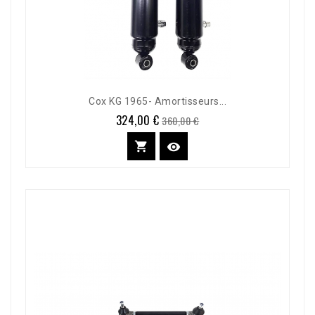
Cox KG 1965- Amortisseurs...
324,00 €
Prix
Prix
360,00 €
de
base

