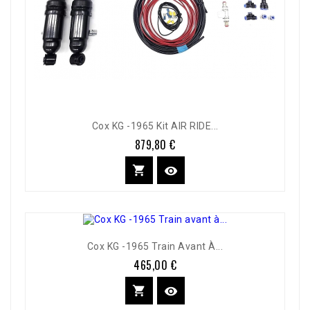
Cox KG -1965 Kit AIR RIDE...
879,80 €
Prix


Cox KG -1965 Train Avant À...
465,00 €
Prix

