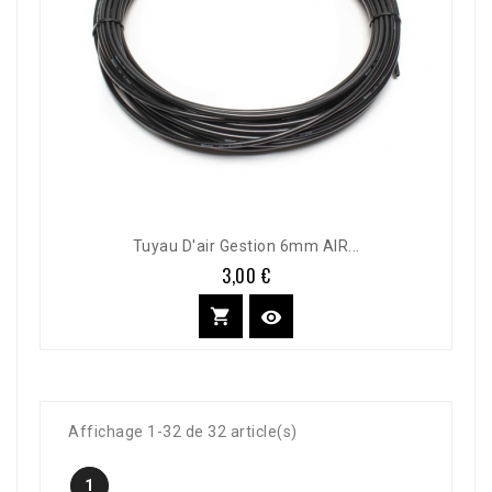
Tuyau D'air Gestion 6mm AIR...
3,00 €
Prix


Affichage 1-32 de 32 article(s)
1