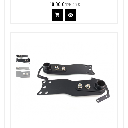
110,00 €
Prix
Prix
125,00 €
de
base

