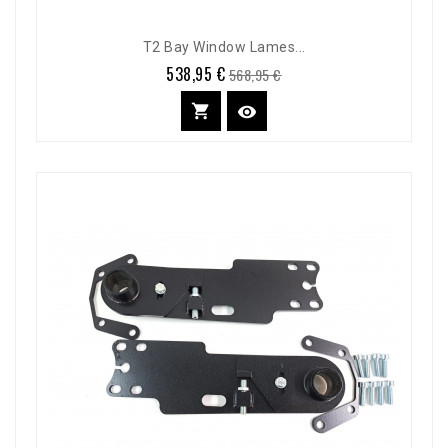
T2 Bay Window Lames...
538,95 €
Prix
Prix
568,95 €
de
base

