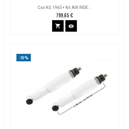
Cox KG 1965+ Kit AIR RIDE...
799,65 €
Prix


-10%