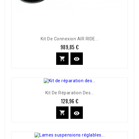
Kit De Connexion AIR RIDE...
989,85 €
Prix


Kit De Réparation Des...
128,96 €
Prix

