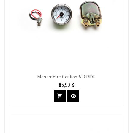
Manomètre Gestion AIR RIDE
85,90 €
Prix

