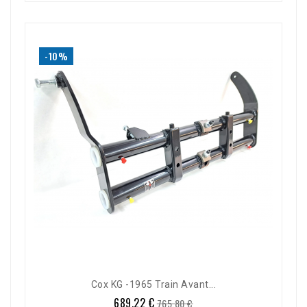
-10%
Cox KG -1965 Train Avant...
689,22 €
Prix
Prix
765,80 €