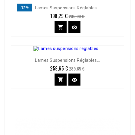
-17%
Lames Suspensions Réglables...
198,29 €
Prix
Prix
238,90 €
de
base


Lames Suspensions Réglables...
259,65 €
Prix
Prix
289,65 €
de
base

