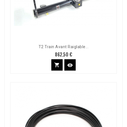
T2 Train Avant Raiglable...
862,50 €
Prix

