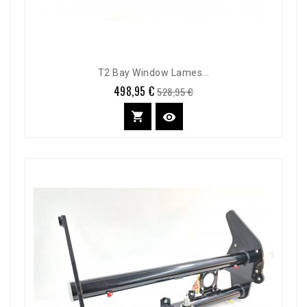
T2 Bay Window Lames...
498,95 €
Prix
Prix
528,95 €
de
base

