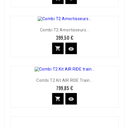
Combi T2 Amortisseurs...
399,50 €
Prix


Combi T2 Kit AIR RIDE Train...
799,85 €
Prix

