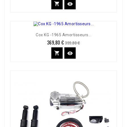
base


Cox KG -1965 Amortisseurs...
369,80 €
Prix
Prix
399,80 €
de
base

