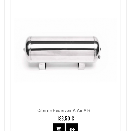
Citerne Réservoir À Air AIR...
138,50 €
Prix

