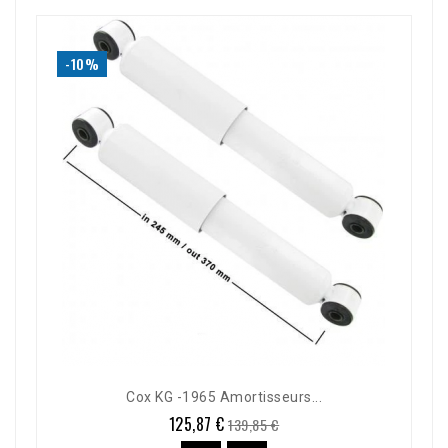
-10%
Cox KG -1965 Amortisseurs...
125,87 €
Prix
Prix
139,85 €
de