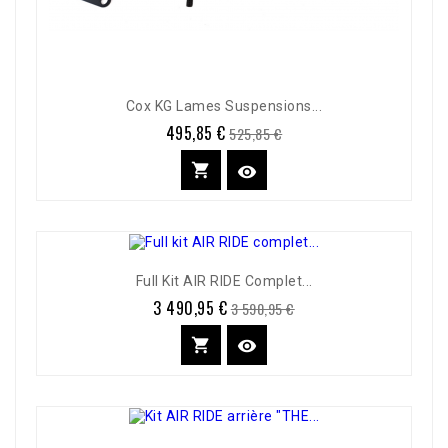
Cox KG Lames Suspensions...
495,85 €
Prix
Prix
525,85 €
de
base


Full Kit AIR RIDE Complet...
3 490,95 €
Prix
Prix
3 590,95 €
de
base

