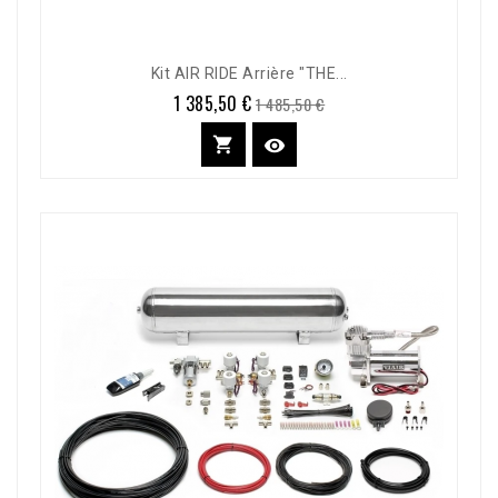
Kit AIR RIDE Arrière "THE...
1 385,50 €
Prix
Prix
1 485,50 €
de
base

