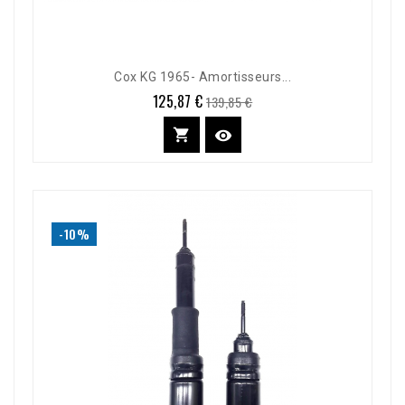
Cox KG 1965- Amortisseurs...
125,87 €
Prix
Prix
139,85 €
de
base


-10%