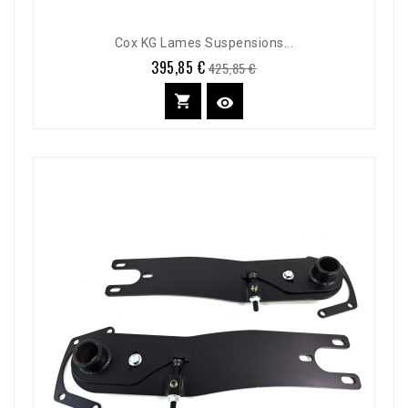
Cox KG Lames Suspensions...
395,85 €
Prix
Prix
425,85 €
de
base

