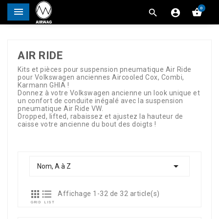
0




AIR RIDE
Kits et pièces pour suspension pneumatique Air Ride
pour Volkswagen anciennes Aircooled Cox, Combi,
Karmann GHIA !
Donnez à votre Volkswagen ancienne un look unique et
un confort de conduite inégalé avec la suspension
pneumatique Air Ride VW.
Dropped, lifted, rabaissez et ajustez la hauteur de
caisse votre ancienne du bout des doigts !

Nom, A à Z


Affichage 1-32 de 32 article(s)
GRID
LIST