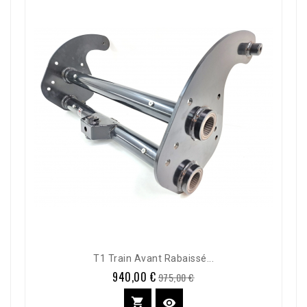
T1 Train Avant Rabaissé...
940,00 €
Prix
Prix
975,00 €
de
base

