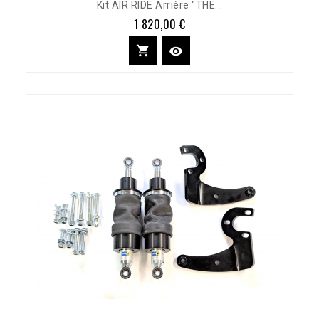
Kit AIR RIDE Arrière "THE...
1 820,00 €
Prix

