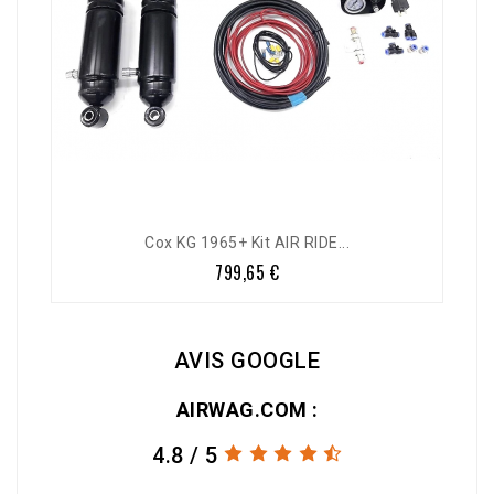
Cox KG 1965+ Kit AIR RIDE...
799,65 €
Prix
AVIS GOOGLE
AIRWAG.COM :
4.8 / 5