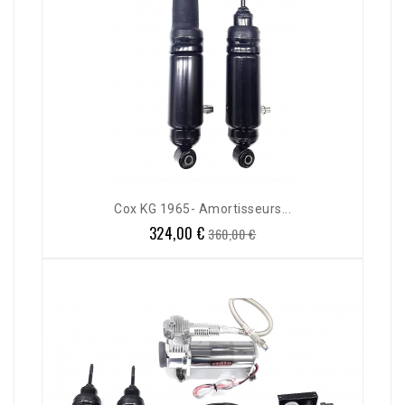
Cox KG 1965- Amortisseurs...
324,00 €
Prix
Prix
360,00 €
de
base