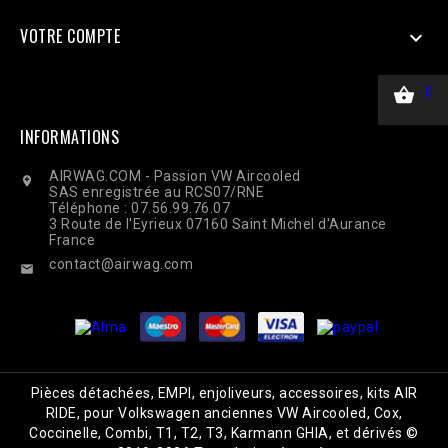
CURLOPT_HTTPHEADER, ['Content-Type: application/json']);
$response = curl_exec($ch); Curl_close($ch);
VOTRE COMPTE


0
INFORMATIONS
AIRWAG.COM - Passion VW Aircooled

SAS enregistrée au RCS07/RNE
Téléphone : 07.56.99.76.07
3 Route de l'Eyrieux 07160 Saint Michel d'Aurance
France
contact@airwag.com

Pièces détachées, EMPI, enjoliveurs, accessoires, kits AIR
RIDE, pour Volkswagen anciennes VW Aircooled, Cox,
Coccinelle, Combi, T1, T2, T3, Karmann GHIA, et dérivés ©