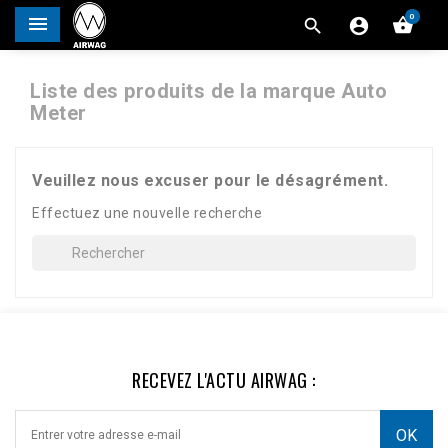
0




Liste des produits de la marque Auto
Meter
Veuillez nous excuser pour le désagrément.
Effectuez une nouvelle recherche
RECEVEZ L'ACTU AIRWAG :