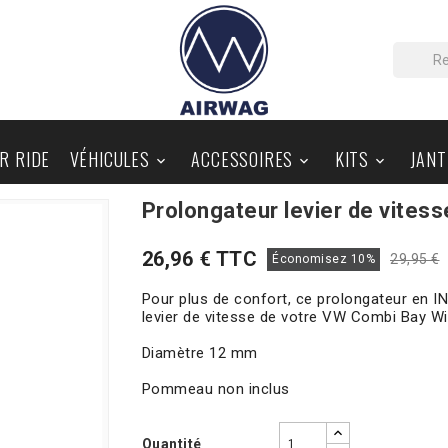
IR RIDE
VÉHICULES
ACCESSOIRES
KITS
JANT



Prolongateur levier de vites
PIÈCES AU DÉTAIL
BLOG
26,96 € TTC
29,95 €
Économisez 10%
Pour plus de confort, ce prolongateur en I
levier de vitesse de votre VW Combi Bay 
Diamètre 12 mm
Pommeau non inclus
Quantité