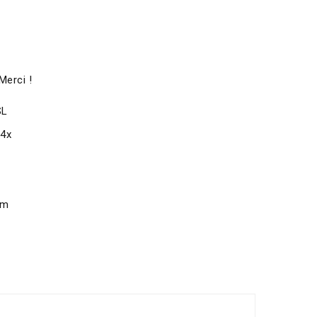
Merci !
SL
x4x
om