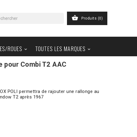

Produits
(0)
ES/ROUES
TOUTES LES MARQUES


se pour Combi T2 AAC
NOX POLI permettra de rajouter une rallonge au
Window T2 après 1967