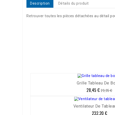
Description
Détails du produit
Retrouver toutes les pièces détachées au détail pour
Référence
07296
Grille Tableau De Bor
-5%
28,45 €
Prix
Prix
29,95 €
de
base
Ventilateur De Tableau
232,20 €
Prix