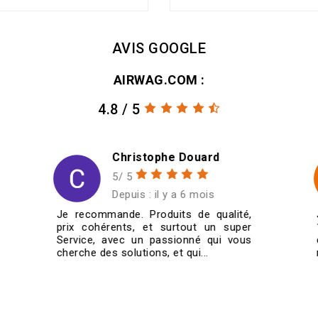
AVIS GOOGLE
AIRWAG.COM :
4.8 / 5
Christian SCHMITT
5/ 5
Depuis : il y a 6 mois
J'ai commandé quatre jantes
185/60/14 pour ma VW Golf 1
cabriolet de 1987. Je les ai reçues très
rapidement et super bien emballées....