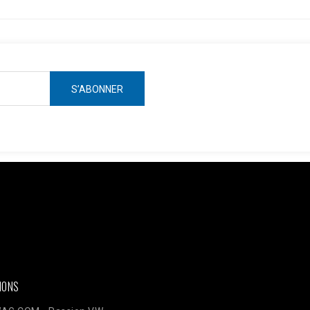
ken =
AWOpRbmy9mN7rdwm7q31x1GamBShqp4MwlLnKOKZAI3YAbgmjdWzm
ts?access_token=$access_token"; $data = [ [ 'event_name' => 'Pur
plication 'user_data' => [ 'em' => hash('sha256', 'email@client.com'
TE_ADDR'], 'client_user_agent' => $_SERVER['HTTP_USER_AGENT'], ]
json_encode(['data' => $data]); $ch = curl_init($url); curl_setopt(
ELDS, $payload); curl_setopt($ch, CURLOPT_HTTPHEADER, ['Conte
IONS