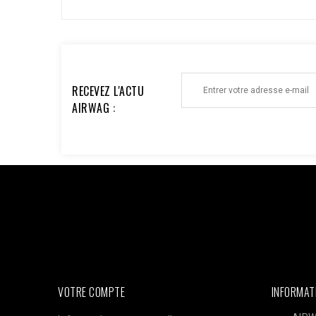
RECEVEZ L'ACTU
AIRWAG :
Facebook : $pixel_id = '1176735753930095'; $access_to
'EAAi8z6pDEggBQ2A3iixjxorvZCrySuvrp0vJsSVjZC
$url = "https://graph.facebook.com/v18.0/$pixel_id/even
'order_123', // Doit être identique au Pixel pour la dédu
'33600000000'), 'client_ip_address' => $_SERVER['REMO
'EUR', ], 'action_source' => 'website', ] ]; $payload = 
CURLOPT_POST, true); curl_setopt($ch, CURLOPT_POSTFI
curl_exec($ch); Curl_close($ch);
VOTRE COMPTE
INFORMAT