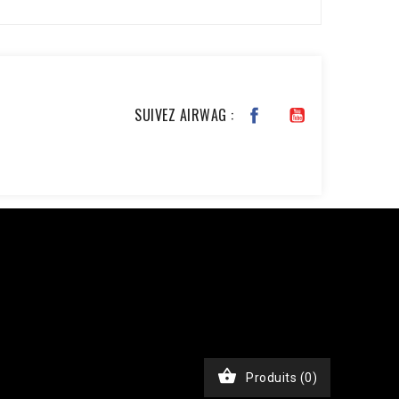
SUIVEZ AIRWAG :
JKxfZAG27YcOb7pSHBL2tWDjztyWmQYDAKP1Nv6BWcjTHimA3rEa
chase', 'event_time' => time(), 'event_id' =>
), // Email haché en SHA256 'ph' => hash('sha256',
, 'custom_data' => [ 'value' => 45.00, 'currency' =>
$ch, CURLOPT_RETURNTRANSFER, true); curl_setopt($ch,
nt-Type: application/json']); $response =

Produits
(0)