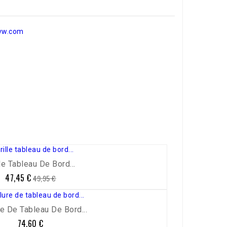
vw.com
lle Tableau De Bord...
47,45 €
Prix
Prix
49,95 €
de
base
e De Tableau De Bord...
74,60 €
Prix