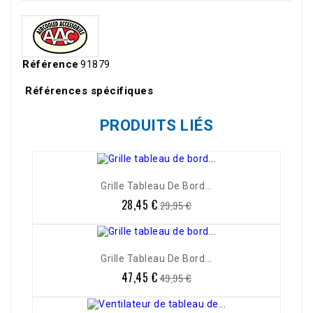
Référence
91879
Références spécifiques
PRODUITS LIÉS
-5%
Grille Tableau De Bord...
28,45 €
Prix
Prix
29,95 €
de
base
-5%
Grille Tableau De Bord...
47,45 €
Prix
Prix
49,95 €
de
base