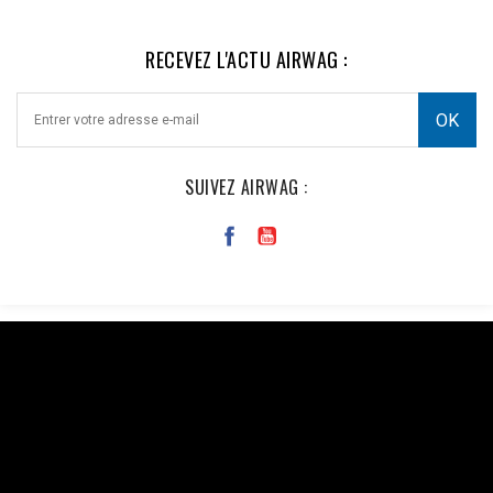
RECEVEZ L'ACTU AIRWAG :
SUIVEZ AIRWAG :
Facebook : $pixel_id = '1176735753930095'; $access_token =
'EAAi8z6pDEggBQ2A3iixjxorvZCrySuvrp0vJsSVjZCAWOpRbmy
$url = "https://graph.facebook.com/v18.0/$pixel_id/events?
access_token=$access_token"; $data = [ [ 'event_name' =>
'Purchase', 'event_time' => time(), 'event_id' => 'order_123', //
Doit être identique au Pixel pour la déduplication 'user_data' => [
'em' => hash('sha256', 'email@client.com'), // Email haché en
SHA256 'ph' => hash('sha256', '33600000000'), 'client_ip_address'