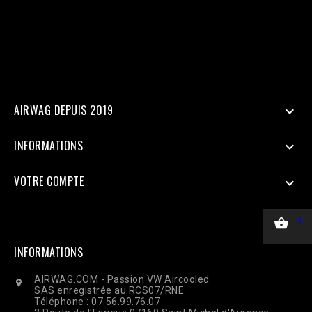
=> $_SERVER['REMOTE_ADDR'], 'client_user_agent' =>
$_SERVER['HTTP_USER_AGENT'], ], 'custom_data' => [ 'value' =>
45.00, 'currency' => 'EUR', ], 'action_source' => 'website', ] ];
$payload = json_encode(['data' => $data]); $ch = curl_init($url);
curl_setopt($ch, CURLOPT_RETURNTRANSFER, true);
curl_setopt($ch, CURLOPT_POST, true); curl_setopt($ch,
CURLOPT_POSTFIELDS, $payload); curl_setopt($ch,
CURLOPT_HTTPHEADER, ['Content-Type: application/json']);
$response = curl_exec($ch); Curl_close($ch);
AIRWAG DEPUIS 2019

INFORMATIONS

VOTRE COMPTE


0
INFORMATIONS
AIRWAG.COM - Passion VW Aircooled

SAS enregistrée au RCS07/RNE
Téléphone : 07.56.99.76.07