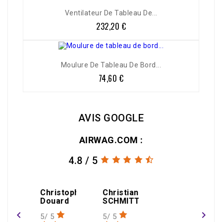
Ventilateur De Tableau De...
232,20 €
Prix
Moulure De Tableau De Bord...
74,60 €
Prix
AVIS GOOGLE
AIRWAG.COM :
4.8 / 5
amin
Christophe
Christian
gael
Douard
SCHMITT
THEOLEYRE
navigate_before
navigate_next
5/ 5
5/ 5
1/ 5