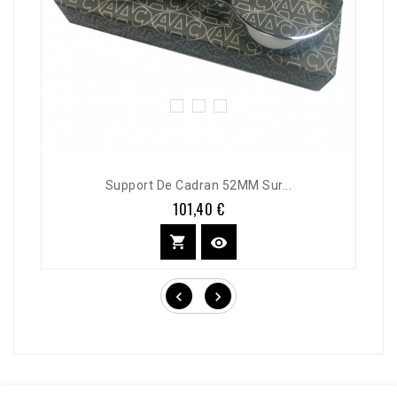
Support De Cadran 52MM Sur...
101,40 €
Prix



