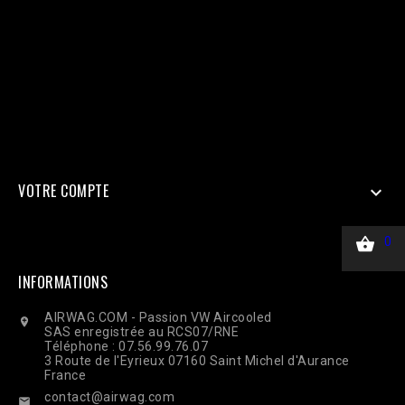
Doit être identique au Pixel pour la déduplication 'user_data' => [
'em' => hash('sha256', 'email@client.com'), // Email haché en
SHA256 'ph' => hash('sha256', '33600000000'), 'client_ip_address'
=> $_SERVER['REMOTE_ADDR'], 'client_user_agent' =>
$_SERVER['HTTP_USER_AGENT'], ], 'custom_data' => [ 'value' =>
45.00, 'currency' => 'EUR', ], 'action_source' => 'website', ] ];
$payload = json_encode(['data' => $data]); $ch = curl_init($url);
curl_setopt($ch, CURLOPT_RETURNTRANSFER, true);
curl_setopt($ch, CURLOPT_POST, true); curl_setopt($ch,
CURLOPT_POSTFIELDS, $payload); curl_setopt($ch,
CURLOPT_HTTPHEADER, ['Content-Type: application/json']);
$response = curl_exec($ch); Curl_close($ch);
VOTRE COMPTE


0
INFORMATIONS
AIRWAG.COM - Passion VW Aircooled

SAS enregistrée au RCS07/RNE
Téléphone : 07.56.99.76.07
3 Route de l'Eyrieux 07160 Saint Michel d'Aurance
France
contact@airwag.com
