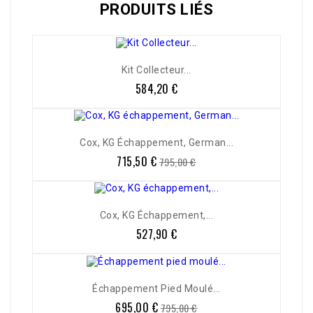
PRODUITS LIÉS
Kit Collecteur...
584,20 €
Prix
-10%
Cox, KG Échappement, German...
715,50 €
Prix
Prix
795,00 €
de
base
Cox, KG Échappement,...
527,90 €
Prix
Échappement Pied Moulé...
695,00 €
Prix
Prix
795,00 €