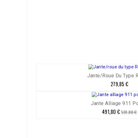
Référence
2584-30
Jante/roue Du Type Ra
279,85 €
Prix
Jante Alliage 911 Pol
491,80 €
Prix
Prix
501,80 €
de
base