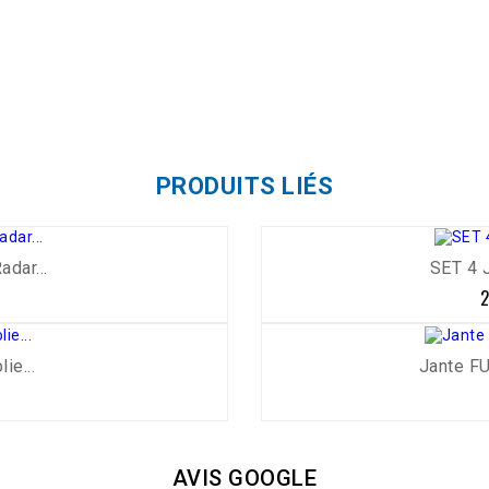
PRODUITS LIÉS
dar...
SET 4 
-5%
2
ie...
Jante F
AVIS GOOGLE