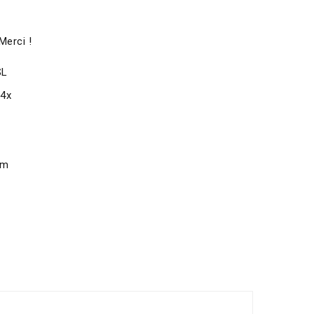
Merci !
SL
x4x
om