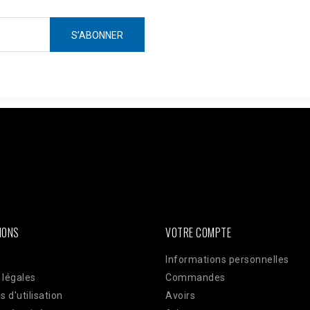
ken =
AWOpRbmy9mN7rdwm7q31x1GamBShqp4MwlLnKOKZAI3YAbgmjdWzm
ts?access_token=$access_token"; $data = [ [ 'event_name' => 'Pur
plication 'user_data' => [ 'em' => hash('sha256', 'email@client.com'
TE_ADDR'], 'client_user_agent' => $_SERVER['HTTP_USER_AGENT'], ]
json_encode(['data' => $data]); $ch = curl_init($url); curl_setopt(
ELDS, $payload); curl_setopt($ch, CURLOPT_HTTPHEADER, ['Conte
IONS
VOTRE COMPTE
Informations personnelles
 légales
Commandes
s d'utilisation
Avoirs