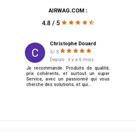
AIRWAG.COM :
4.8 / 5
d
Christian SCHMITT
5/ 5
Depuis : il y a 6 mois
alité,
J'ai commandé quatre jantes
 super
185/60/14 pour ma VW Golf 1
i vous
cabriolet de 1987. Je les ai reçues très
rapidement et super bien emballées....