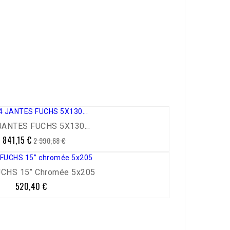
JANTES FUCHS 5X130...
 841,15 €
Prix
Prix
2 990,68 €
de
base
UCHS 15’’ Chromée 5x205
520,40 €
Prix