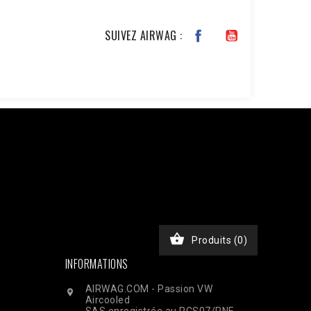
SUIVEZ AIRWAG :
JKxfZAG27YcOb7pSHBL2tWDjztyWmQYDAKP1Nv6BWcjTHimA3rEa
chase', 'event_time' => time(), 'event_id' =>
), // Email haché en SHA256 'ph' => hash('sha256',
, 'custom_data' => [ 'value' => 45.00, 'currency' =>
$ch, CURLOPT_RETURNTRANSFER, true); curl_setopt($ch,
nt-Type: application/json']); $response =

Produits
(0)
INFORMATIONS
AIRWAG.COM - Passion VW

Aircooled
SAS enregistrée au RCS07/RNE