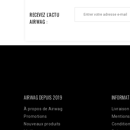
RECEVEZ L'ACTU
AIRWAG :
Facebook : $pixel_id = '1176735753930095'; $access_to
'EAAi8z6pDEggBQ2A3iixjxorvZCrySuvrp0vJsSVjZC
$url = "https://graph.facebook.com/v18.0/$pixel_id/even
'order_123', // Doit être identique au Pixel pour la dédu
'33600000000'), 'client_ip_address' => $_SERVER['REMO
'EUR', ], 'action_source' => 'website', ] ]; $payload = 
CURLOPT_POST, true); curl_setopt($ch, CURLOPT_POSTFI
curl_exec($ch); Curl_close($ch);
AIRWAG DEPUIS 2019
INFORMAT
À propos de Airwag
Livraison
Promotions
Mentions
Nouveaux produits
Condition