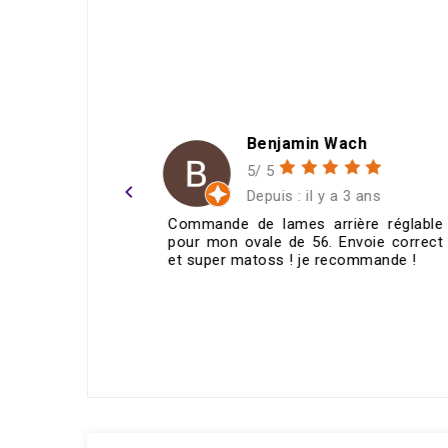
n Wach
Christophe Douar
5/ 5
navigate_before
l y a 3 ans
Depuis : il y a 6 mois
arrière réglable
Je recommande. Produits de qu
6. Envoie correct
prix cohérents, et surtout un
e recommande !
Service, avec un passionné qu
cherche des solutions, et qui...
ECRIRE UN AVIS >