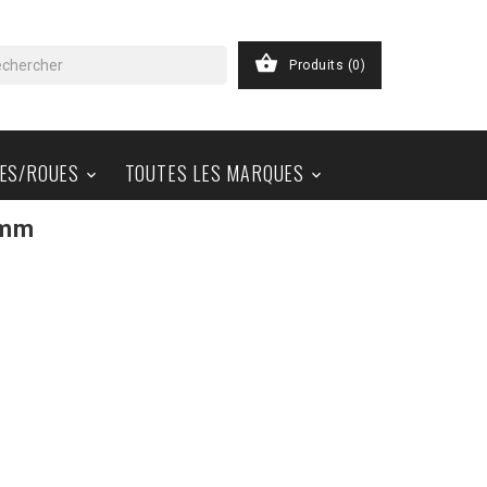

Produits
(0)
ES/ROUES
TOUTES LES MARQUES


8mm