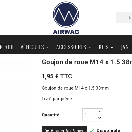
IR RIDE
VÉHICULES
ACCESSOIRES
KITS
JANT



Goujon de roue M14 x 1.5 3
PIÈCES AU DÉTAIL
BLOG
1,95 € TTC
Goujon de roue M14 x 1.5 38mm
Livré par pièce
Quantité

Disponible
Ajouter Au Panier
