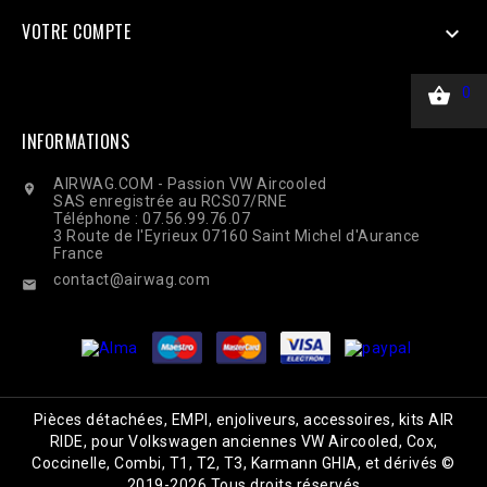
$response = curl_exec($ch); Curl_close($ch);
VOTRE COMPTE


0
INFORMATIONS
AIRWAG.COM - Passion VW Aircooled

SAS enregistrée au RCS07/RNE
Téléphone : 07.56.99.76.07
3 Route de l'Eyrieux 07160 Saint Michel d'Aurance
France
contact@airwag.com

Pièces détachées, EMPI, enjoliveurs, accessoires, kits AIR
RIDE, pour Volkswagen anciennes VW Aircooled, Cox,
Coccinelle, Combi, T1, T2, T3, Karmann GHIA, et dérivés ©
2019-2026 Tous droits réservés