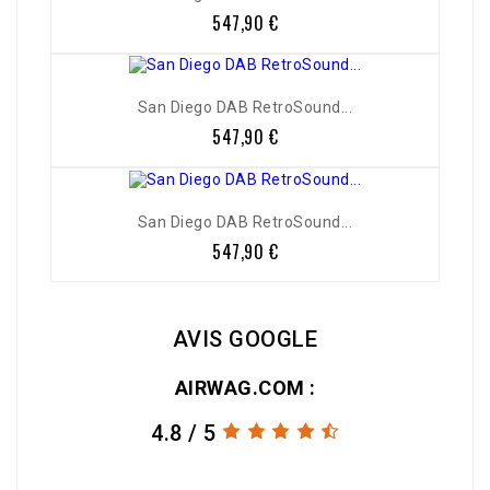
547,90 €
Prix
San Diego DAB RetroSound...
547,90 €
Prix
San Diego DAB RetroSound...
547,90 €
Prix
AVIS GOOGLE
AIRWAG.COM :
4.8 / 5