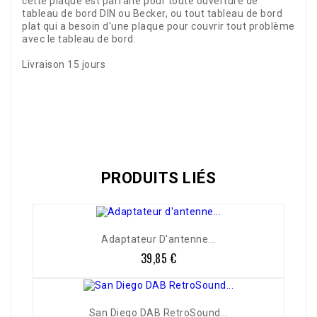
cette plaque est parfaite pour toute ouverture de
tableau de bord DIN ou Becker, ou tout tableau de bord
plat qui a besoin d'une plaque pour couvrir tout problème
avec le tableau de bord.
Livraison 15 jours
Référence
AC999RS015
PRODUITS LIÉS
Adaptateur D'antenne...
39,85 €
Prix
San Diego DAB RetroSound...