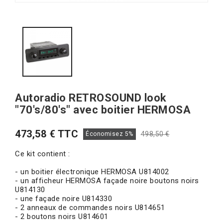
Autoradio RETROSOUND look
"70's/80's" avec boitier HERMOSA
473,58 € TTC
498,50 €
Économisez 5%
Ce kit contient :
- un boitier électronique HERMOSA U814002
- un afficheur HERMOSA façade noire boutons noirs
U814130
- une façade noire U814330
- 2 anneaux de commandes noirs U814651
- 2 boutons noirs U814601