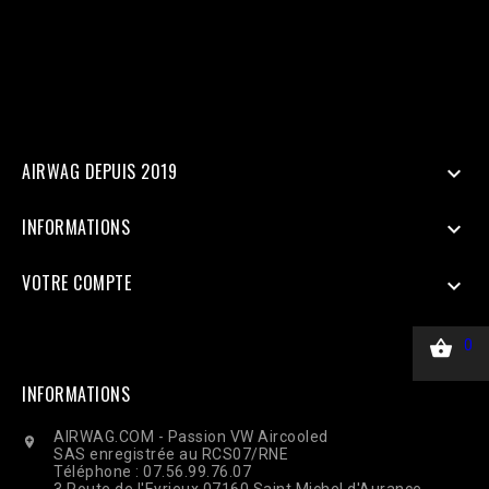
=> $_SERVER['REMOTE_ADDR'], 'client_user_agent' =>
$_SERVER['HTTP_USER_AGENT'], ], 'custom_data' => [ 'value' =>
45.00, 'currency' => 'EUR', ], 'action_source' => 'website', ] ];
$payload = json_encode(['data' => $data]); $ch = curl_init($url);
curl_setopt($ch, CURLOPT_RETURNTRANSFER, true);
curl_setopt($ch, CURLOPT_POST, true); curl_setopt($ch,
CURLOPT_POSTFIELDS, $payload); curl_setopt($ch,
CURLOPT_HTTPHEADER, ['Content-Type: application/json']);
$response = curl_exec($ch); Curl_close($ch);
AIRWAG DEPUIS 2019

INFORMATIONS

VOTRE COMPTE


0
INFORMATIONS
AIRWAG.COM - Passion VW Aircooled

SAS enregistrée au RCS07/RNE
Téléphone : 07.56.99.76.07
3 Route de l'Eyrieux 07160 Saint Michel d'Aurance