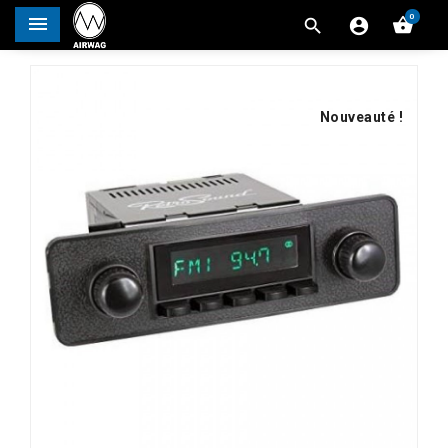
0




Nouveauté !