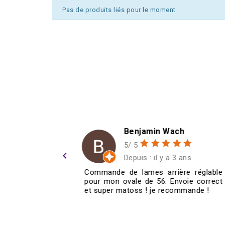
Pas de produits liés pour le moment
h
Christophe Douard
5/ 5
navigate_before
 ans
Depuis : il y a 6 mois
re réglable
Je recommande. Produits de qualité
voie correct
prix cohérents, et surtout un supe
mmande !
Service, avec un passionné qui vou
cherche des solutions, et qui...