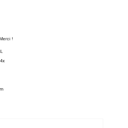
Merci !
SL
x4x
om