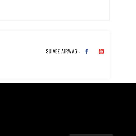
VOIR TOUS LES AVIS >
SUIVEZ AIRWAG :
JKxfZAG27YcOb7pSHBL2tWDjztyWmQYDAKP1Nv6BWcjTHimA3rEa
chase', 'event_time' => time(), 'event_id' =>
), // Email haché en SHA256 'ph' => hash('sha256',
, 'custom_data' => [ 'value' => 45.00, 'currency' =>
$ch, CURLOPT_RETURNTRANSFER, true); curl_setopt($ch,
nt-Type: application/json']); $response =