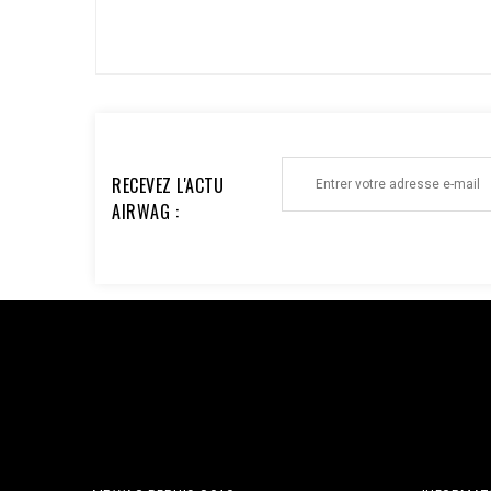
ECRIRE UN AVIS >
RECEVEZ L'ACTU
AIRWAG :
Facebook : $pixel_id = '1176735753930095'; $access_to
'EAAi8z6pDEggBQ2A3iixjxorvZCrySuvrp0vJsSVjZC
$url = "https://graph.facebook.com/v18.0/$pixel_id/even
'order_123', // Doit être identique au Pixel pour la dédu
'33600000000'), 'client_ip_address' => $_SERVER['REMO
'EUR', ], 'action_source' => 'website', ] ]; $payload = 
CURLOPT_POST, true); curl_setopt($ch, CURLOPT_POSTFI
curl_exec($ch); Curl_close($ch);