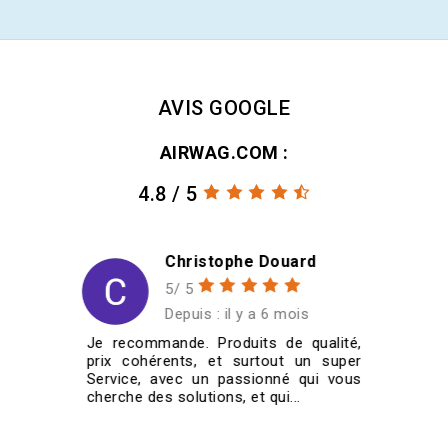
AVIS GOOGLE
AIRWAG.COM :
4.8 / 5
Christian SCHMITT
5/ 5
Depuis : il y a 6 mois
,
J'ai commandé quatre jantes
r
185/60/14 pour ma VW Golf 1
s
cabriolet de 1987. Je les ai reçues très
rapidement et super bien emballées....