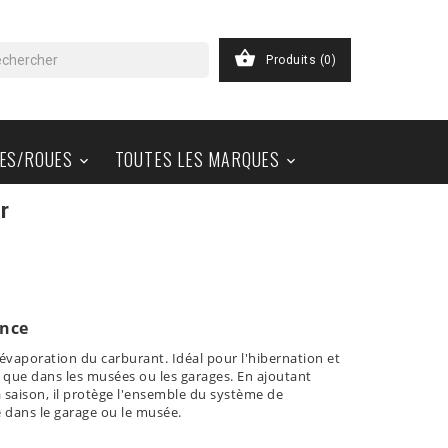

Produits
(0)
ES/ROUES
TOUTES LES MARQUES


r
ence
'évaporation du carburant. Idéal pour l'hibernation et
ls que dans les musées ou les garages. En ajoutant
a saison, il protège l'ensemble du système de
 dans le garage ou le musée.