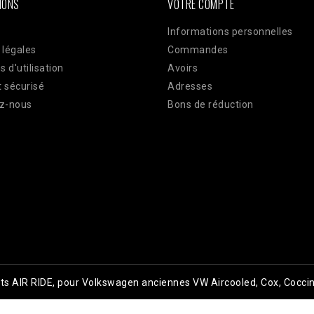
IONS
VOTRE COMPTE
Informations personnelles
 légales
Commandes
s d'utilisation
Avoirs
 sécurisé
Adresses
z-nous
Bons de réduction
kits AIR RIDE, pour Volkswagen anciennes VW Aircooled, Cox, Coccin