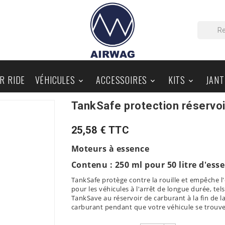
IR RIDE
VÉHICULES
ACCESSOIRES
KITS
JANT



TankSafe protection réservoi
PIÈCES AU DÉTAIL
BLOG
25,58 € TTC
Moteurs à essence
Contenu : 250 ml pour 50 litre d'ess
TankSafe protège contre la rouille et empêche l
pour les véhicules à l'arrêt de longue durée, te
TankSave au réservoir de carburant à la fin de l
carburant pendant que votre véhicule se trouve