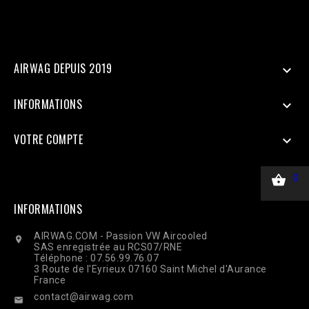
curl_setopt($ch, CURLOPT_RETURNTRANSFER, true);
curl_setopt($ch, CURLOPT_POST, true); curl_setopt($ch,
CURLOPT_POSTFIELDS, $payload); curl_setopt($ch,
CURLOPT_HTTPHEADER, ['Content-Type: application/json']);
$response = curl_exec($ch); Curl_close($ch);
AIRWAG DEPUIS 2019

INFORMATIONS

VOTRE COMPTE


0
INFORMATIONS
AIRWAG.COM - Passion VW Aircooled

SAS enregistrée au RCS07/RNE
Téléphone : 07.56.99.76.07
3 Route de l'Eyrieux 07160 Saint Michel d'Aurance
France
contact@airwag.com
