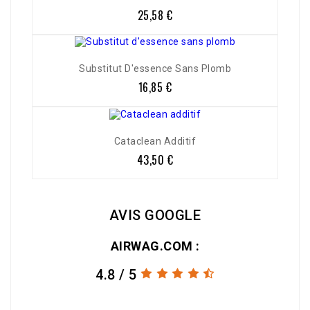
25,58 €
Prix
Substitut D'essence Sans Plomb
16,85 €
Prix
Cataclean Additif
43,50 €
Prix
AVIS GOOGLE
AIRWAG.COM :
4.8 / 5