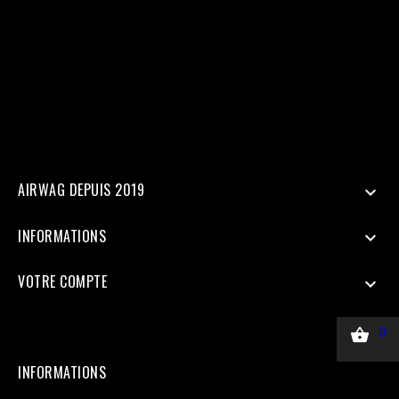
'Purchase', 'event_time' => time(), 'event_id' => 'order_123', //
Doit être identique au Pixel pour la déduplication 'user_data' => [
'em' => hash('sha256', 'email@client.com'), // Email haché en
SHA256 'ph' => hash('sha256', '33600000000'), 'client_ip_address'
=> $_SERVER['REMOTE_ADDR'], 'client_user_agent' =>
$_SERVER['HTTP_USER_AGENT'], ], 'custom_data' => [ 'value' =>
45.00, 'currency' => 'EUR', ], 'action_source' => 'website', ] ];
$payload = json_encode(['data' => $data]); $ch = curl_init($url);
curl_setopt($ch, CURLOPT_RETURNTRANSFER, true);
curl_setopt($ch, CURLOPT_POST, true); curl_setopt($ch,
CURLOPT_POSTFIELDS, $payload); curl_setopt($ch,
CURLOPT_HTTPHEADER, ['Content-Type: application/json']);
$response = curl_exec($ch); Curl_close($ch);
AIRWAG DEPUIS 2019

INFORMATIONS

VOTRE COMPTE


0
INFORMATIONS