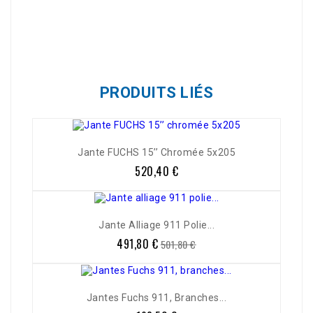
Référence
TD38738/
PRODUITS LIÉS
Jante FUCHS 15’’ Chromée 5x205
520,40 €
Prix
Jante Alliage 911 Polie...
491,80 €
Prix
Prix
501,80 €
de
base
Jantes Fuchs 911, Branches...