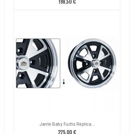
198,50 €
Prix
Jante Baby Fuchs Replica...
225,00 €
Prix