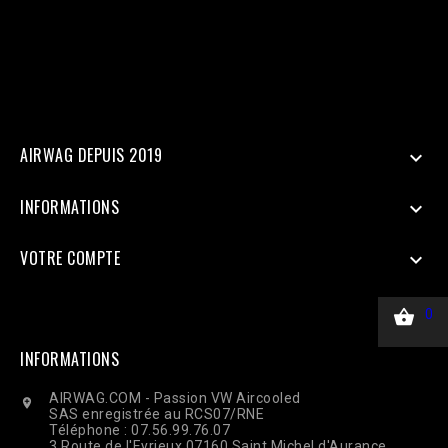
=> $_SERVER['REMOTE_ADDR'], 'client_user_agent' =>
$_SERVER['HTTP_USER_AGENT'], ], 'custom_data' => [ 'value' =>
45.00, 'currency' => 'EUR', ], 'action_source' => 'website', ] ];
$payload = json_encode(['data' => $data]); $ch = curl_init($url);
curl_setopt($ch, CURLOPT_RETURNTRANSFER, true);
curl_setopt($ch, CURLOPT_POST, true); curl_setopt($ch,
CURLOPT_POSTFIELDS, $payload); curl_setopt($ch,
CURLOPT_HTTPHEADER, ['Content-Type: application/json']);
$response = curl_exec($ch); Curl_close($ch);
AIRWAG DEPUIS 2019

INFORMATIONS

VOTRE COMPTE


0
INFORMATIONS
AIRWAG.COM - Passion VW Aircooled

SAS enregistrée au RCS07/RNE
Téléphone : 07.56.99.76.07
3 Route de l'Eyrieux 07160 Saint Michel d'Aurance