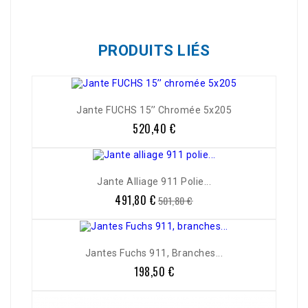
PRODUITS LIÉS
Jante FUCHS 15’’ Chromée 5x205
520,40 €
Prix
Jante Alliage 911 Polie...
491,80 €
Prix
Prix
501,80 €
de
base
Jantes Fuchs 911, Branches...
198,50 €
Prix