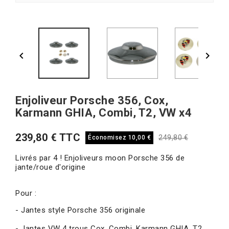


Enjoliveur Porsche 356, Cox,
Karmann GHIA, Combi, T2, VW x4
239,80 € TTC
249,80 €
Économisez 10,00 €
Livrés par 4 ! Enjoliveurs moon Porsche 356 de
jante/roue d'origine
Pour :
- Jantes style Porsche 356 originale
- Jantes VW 4 trous Cox, Combi, Karmann GHIA, T2,