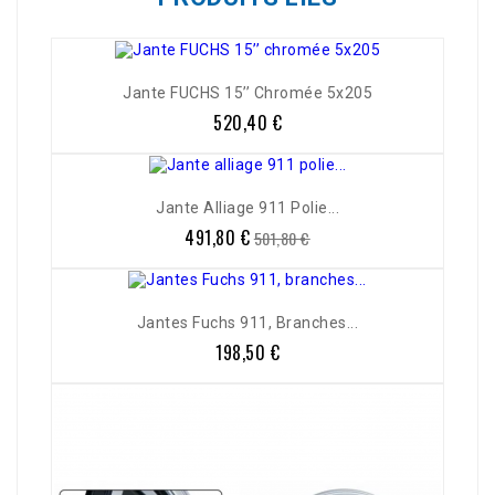
Jante FUCHS 15’’ Chromée 5x205
520,40 €
Prix
Jante Alliage 911 Polie...
491,80 €
Prix
Prix
501,80 €
de
base
Jantes Fuchs 911, Branches...
198,50 €
Prix