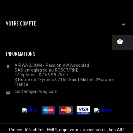
curl_setopt($ch, CURLOPT_POST, true); curl_setopt($ch,
CURLOPT_POSTFIELDS, $payload); curl_setopt($ch,
CURLOPT_HTTPHEADER, ['Content-Type: application/json']);
$response = curl_exec($ch); Curl_close($ch);
VOTRE COMPTE


0
INFORMATIONS
AIRWAG.COM - Passion VW Aircooled

SAS enregistrée au RCS07/RNE
Téléphone : 07.56.99.76.07
3 Route de l'Eyrieux 07160 Saint Michel d'Aurance
France
contact@airwag.com

Pièces détachées, EMPI, enjoliveurs, accessoires, kits AIR