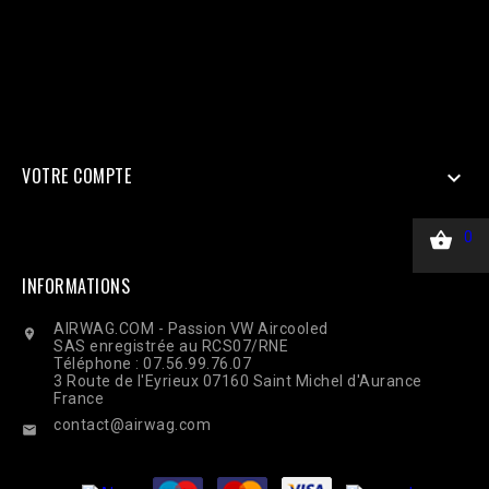
=> $_SERVER['REMOTE_ADDR'], 'client_user_agent' =>
$_SERVER['HTTP_USER_AGENT'], ], 'custom_data' => [ 'value' =>
45.00, 'currency' => 'EUR', ], 'action_source' => 'website', ] ];
$payload = json_encode(['data' => $data]); $ch = curl_init($url);
curl_setopt($ch, CURLOPT_RETURNTRANSFER, true);
curl_setopt($ch, CURLOPT_POST, true); curl_setopt($ch,
CURLOPT_POSTFIELDS, $payload); curl_setopt($ch,
CURLOPT_HTTPHEADER, ['Content-Type: application/json']);
$response = curl_exec($ch); Curl_close($ch);
VOTRE COMPTE


0
INFORMATIONS
AIRWAG.COM - Passion VW Aircooled

SAS enregistrée au RCS07/RNE
Téléphone : 07.56.99.76.07
3 Route de l'Eyrieux 07160 Saint Michel d'Aurance
France
contact@airwag.com
