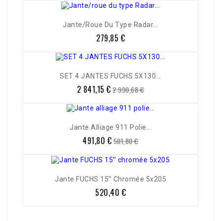
Jante/roue Du Type Radar...
279,85 €
Prix
-5%
SET 4 JANTES FUCHS 5X130...
2 841,15 €
Prix
Prix
2 990,68 €
de
base
Jante Alliage 911 Polie...
491,80 €
Prix
Prix
501,80 €
de
base
Jante FUCHS 15’’ Chromée 5x205
520,40 €
Prix