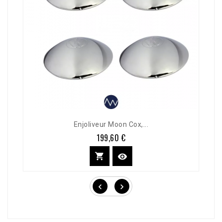
Enjoliveur Moon Cox,...
199,60 €
Prix



