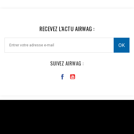
RECEVEZ L'ACTU AIRWAG :
SUIVEZ AIRWAG :
Facebook : $pixel_id = '1176735753930095'; $access_token =
'EAAi8z6pDEggBQ2A3iixjxorvZCrySuvrp0vJsSVjZCAWOpRbmy
$url = "https://graph.facebook.com/v18.0/$pixel_id/events?
access_token=$access_token"; $data = [ [ 'event_name' =>
'Purchase', 'event_time' => time(), 'event_id' => 'order_123', //