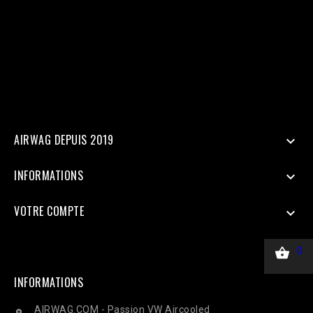
Doit être identique au Pixel pour la déduplication 'user_data' => [
'em' => hash('sha256', 'email@client.com'), // Email haché en
SHA256 'ph' => hash('sha256', '33600000000'), 'client_ip_address'
=> $_SERVER['REMOTE_ADDR'], 'client_user_agent' =>
$_SERVER['HTTP_USER_AGENT'], ], 'custom_data' => [ 'value' =>
45.00, 'currency' => 'EUR', ], 'action_source' => 'website', ] ];
$payload = json_encode(['data' => $data]); $ch = curl_init($url);
curl_setopt($ch, CURLOPT_RETURNTRANSFER, true);
curl_setopt($ch, CURLOPT_POST, true); curl_setopt($ch,
CURLOPT_POSTFIELDS, $payload); curl_setopt($ch,
CURLOPT_HTTPHEADER, ['Content-Type: application/json']);
$response = curl_exec($ch); Curl_close($ch);
AIRWAG DEPUIS 2019

INFORMATIONS

VOTRE COMPTE


0
INFORMATIONS
AIRWAG.COM - Passion VW Aircooled
