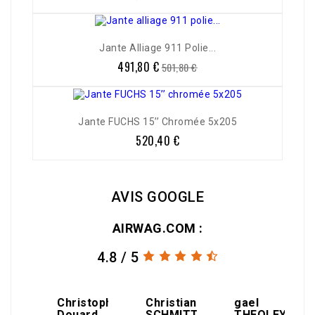
de
base
Jante Alliage 911 Polie...
491,80 €
Prix
Prix
501,80 €
de
base
Jante FUCHS 15’’ Chromée 5x205
520,40 €
Prix
AVIS GOOGLE
AIRWAG.COM :
4.8 / 5
amin
Christophe
Christian
gael
Douard
SCHMITT
THEOLEYRE