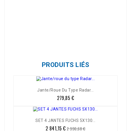
Référence
ACW605-205-71516S
PRODUITS LIÉS
Jante/roue Du Type Radar...
279,85 €
Prix
-5%
SET 4 JANTES FUCHS 5X130...
2 841,15 €
Prix
Prix
2 990,68 €