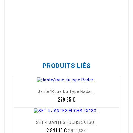
Référence
ACW605-205-81525S
PRODUITS LIÉS
Jante/roue Du Type Radar...
279,85 €
Prix
-5%
SET 4 JANTES FUCHS 5X130...
2 841,15 €
Prix
Prix
2 990,68 €