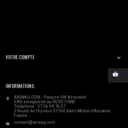
Doit être identique au Pixel pour la déduplication 'user_data' => [
'em' => hash('sha256', 'email@client.com'), // Email haché en
SHA256 'ph' => hash('sha256', '33600000000'), 'client_ip_address'
=> $_SERVER['REMOTE_ADDR'], 'client_user_agent' =>
$_SERVER['HTTP_USER_AGENT'], ], 'custom_data' => [ 'value' =>
45.00, 'currency' => 'EUR', ], 'action_source' => 'website', ] ];
$payload = json_encode(['data' => $data]); $ch = curl_init($url);
curl_setopt($ch, CURLOPT_RETURNTRANSFER, true);
curl_setopt($ch, CURLOPT_POST, true); curl_setopt($ch,
CURLOPT_POSTFIELDS, $payload); curl_setopt($ch,
CURLOPT_HTTPHEADER, ['Content-Type: application/json']);
$response = curl_exec($ch); Curl_close($ch);
VOTRE COMPTE


0
INFORMATIONS
AIRWAG.COM - Passion VW Aircooled

SAS enregistrée au RCS07/RNE
Téléphone : 07.56.99.76.07
3 Route de l'Eyrieux 07160 Saint Michel d'Aurance
France
contact@airwag.com
