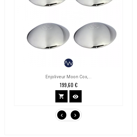
Enjoliveur Moon Cox,...
199,60 €
Prix



