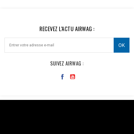
RECEVEZ L'ACTU AIRWAG :
SUIVEZ AIRWAG :
Facebook : $pixel_id = '1176735753930095'; $access_token =
'EAAi8z6pDEggBQ2A3iixjxorvZCrySuvrp0vJsSVjZCAWOpRbmy
$url = "https://graph.facebook.com/v18.0/$pixel_id/events?
access_token=$access_token"; $data = [ [ 'event_name' =>
'Purchase', 'event_time' => time(), 'event_id' => 'order_123', //