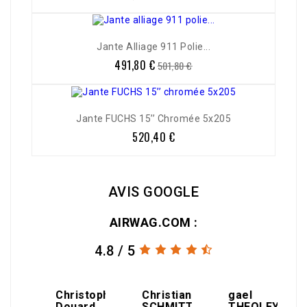
de
base
Jante Alliage 911 Polie...
491,80 €
Prix
Prix
501,80 €
de
base
Jante FUCHS 15’’ Chromée 5x205
520,40 €
Prix
AVIS GOOGLE
AIRWAG.COM :
4.8 / 5
amin
Christophe
Christian
gael
Douard
SCHMITT
THEOLEYRE