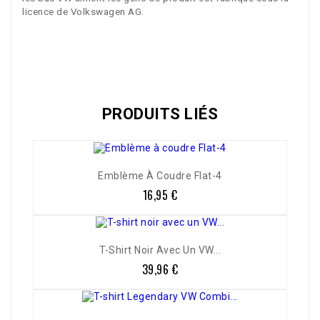
licence de Volkswagen AG.
VW Collection Brisa
Référence
6655-102
PRODUITS LIÉS
Emblème À Coudre Flat-4
16,95 €
Prix
T-Shirt Noir Avec Un VW...
39,96 €
Prix