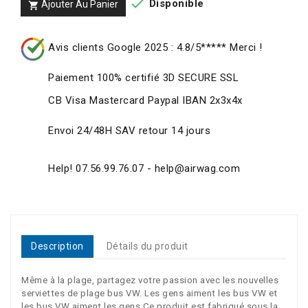

Disponible
Ajouter Au Panier

Avis clients Google 2025 : 4.8/5***** Merci !
Paiement 100% certifié 3D SECURE SSL
CB Visa Mastercard Paypal IBAN 2x3x4x
Envoi 24/48H SAV retour 14 jours
Help! 07.56.99.76.07 - help@airwag.com
Description
Détails du produit
Même à la plage, partagez votre passion avec les nouvelles
serviettes de plage bus VW. Les gens aiment les bus VW et
les bus VW aiment les gens Ce produit est fabriqué sous la