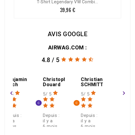
T-Shirt Legendary VW Combi...
39,96 €
Prix
AVIS GOOGLE
AIRWAG.COM :
4.8 / 5
amin
Christophe
Christian
h
Douard
SCHMITT
navigate_before
navigate_next
5/ 5
5/ 5
 :
Depuis :
Depuis :
il y a
il y a
6 mois
6 mois
ECRIRE UN AVIS >
de
Je
J'ai