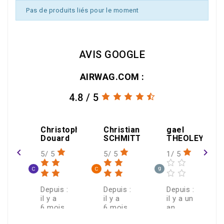
Pas de produits liés pour le moment
AVIS GOOGLE
AIRWAG.COM :
4.8 / 5
amin
Christophe
Christian
gael
Douard
SCHMITT
THEOLEYRE
navigate_before
navigate_next
5/ 5
5/ 5
1/ 5
 :
Depuis :
Depuis :
Depuis :
il y a
il y a
il y a un
6 mois
6 mois
an
ECRIRE UN AVIS >
de
Je
J'ai
Après