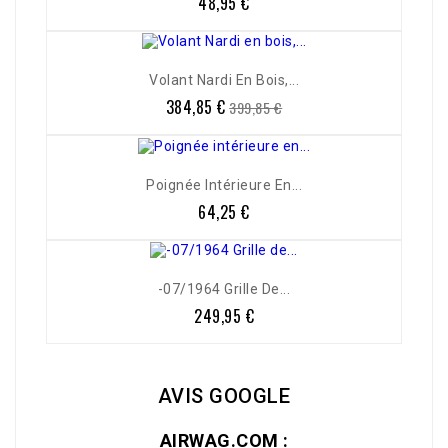
48,95 €
Prix
Volant Nardi En Bois,...
384,85 €
Prix
Prix
399,85 €
de
base
Poignée Intérieure En...
64,25 €
Prix
-07/1964 Grille De...
249,95 €
Prix
AVIS GOOGLE
AIRWAG.COM :