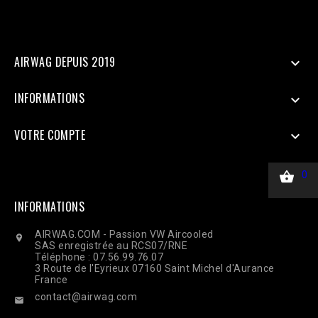
curl_setopt($ch, CURLOPT_RETURNTRANSFER, true);
curl_setopt($ch, CURLOPT_POST, true); curl_setopt($ch,
CURLOPT_POSTFIELDS, $payload); curl_setopt($ch,
CURLOPT_HTTPHEADER, ['Content-Type: application/json']);
$response = curl_exec($ch); Curl_close($ch);
AIRWAG DEPUIS 2019

INFORMATIONS

VOTRE COMPTE


0
INFORMATIONS
AIRWAG.COM - Passion VW Aircooled

SAS enregistrée au RCS07/RNE
Téléphone : 07.56.99.76.07
3 Route de l'Eyrieux 07160 Saint Michel d'Aurance
France
contact@airwag.com
