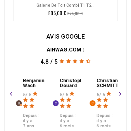
-8%
Galerie De Toit Combi T1 T2...
805,00 €
Prix
Prix
875,00 €
de
base
AVIS GOOGLE
AIRWAG.COM :
4.8 / 5
enjamin
Christophe
Christian
ach
Douard
SCHMITT
navigate_before
navigate_next
/ 5
5/ 5
5/ 5
puis :
Depuis :
Depuis :
 y a
il y a
il y a
ans
6 mois
6 mois