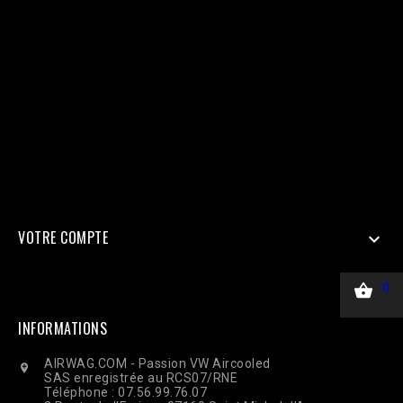
'EAAi8z6pDEggBQ2A3iixjxorvZCrySuvrp0vJsSVjZCAWOpRbmy
$url = "https://graph.facebook.com/v18.0/$pixel_id/events?
access_token=$access_token"; $data = [ [ 'event_name' =>
'Purchase', 'event_time' => time(), 'event_id' => 'order_123', //
Doit être identique au Pixel pour la déduplication 'user_data' => [
'em' => hash('sha256', 'email@client.com'), // Email haché en
SHA256 'ph' => hash('sha256', '33600000000'), 'client_ip_address'
=> $_SERVER['REMOTE_ADDR'], 'client_user_agent' =>
$_SERVER['HTTP_USER_AGENT'], ], 'custom_data' => [ 'value' =>
45.00, 'currency' => 'EUR', ], 'action_source' => 'website', ] ];
$payload = json_encode(['data' => $data]); $ch = curl_init($url);
curl_setopt($ch, CURLOPT_RETURNTRANSFER, true);
curl_setopt($ch, CURLOPT_POST, true); curl_setopt($ch,
CURLOPT_POSTFIELDS, $payload); curl_setopt($ch,
CURLOPT_HTTPHEADER, ['Content-Type: application/json']);
$response = curl_exec($ch); Curl_close($ch);
VOTRE COMPTE


0
INFORMATIONS
AIRWAG.COM - Passion VW Aircooled

SAS enregistrée au RCS07/RNE
Téléphone : 07.56.99.76.07