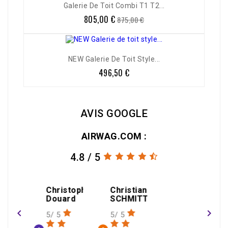
-8%
Galerie De Toit Combi T1 T2...
805,00 €
Prix
Prix
875,00 €
de
base
NEW Galerie De Toit Style...
496,50 €
Prix
AVIS GOOGLE
AIRWAG.COM :
4.8 / 5
amin
Christophe
Christian
gael
Douard
SCHMITT
THEOLEYRE
navigate_before
navigate_next
5/ 5
5/ 5
1/ 5