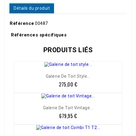
Détails du produit
Référence
00487
Références spécifiques
PRODUITS LIÉS
Galerie De Toit Style...
275,00 €
Prix
Galerie De Toit Vintage...
679,95 €
Prix