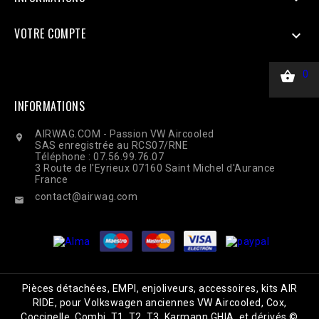
VOTRE COMPTE


0
INFORMATIONS
AIRWAG.COM - Passion VW Aircooled

SAS enregistrée au RCS07/RNE
Téléphone : 07.56.99.76.07
3 Route de l'Eyrieux 07160 Saint Michel d'Aurance
France
contact@airwag.com

Pièces détachées, EMPI, enjoliveurs, accessoires, kits AIR
RIDE, pour Volkswagen anciennes VW Aircooled, Cox,
Coccinelle, Combi, T1, T2, T3, Karmann GHIA, et dérivés ©