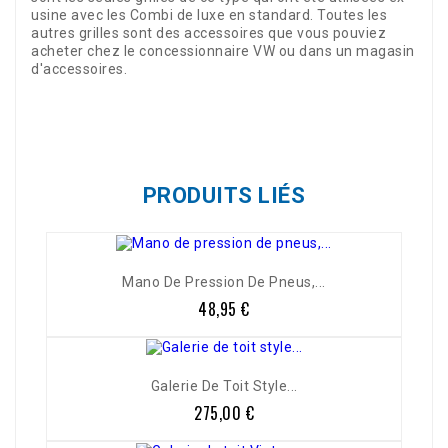
usine avec les Combi de luxe en standard. Toutes les
autres grilles sont des accessoires que vous pouviez
acheter chez le concessionnaire VW ou dans un magasin
d'accessoires.
Référence
14-17330/10423
PRODUITS LIÉS
Mano De Pression De Pneus,...
48,95 €
Prix
Galerie De Toit Style...
275,00 €
Prix