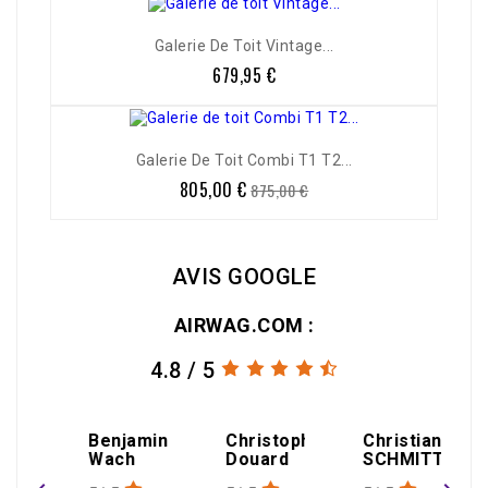
Galerie De Toit Vintage...
679,95 €
Prix
-8%
Galerie De Toit Combi T1 T2...
805,00 €
Prix
Prix
875,00 €
de
base
AVIS GOOGLE
AIRWAG.COM :
4.8 / 5
Benjamin
Christophe
Christian
Wach
Douard
SCHMITT