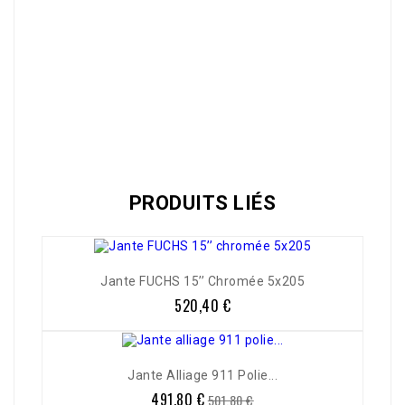
Référence
02595
PRODUITS LIÉS
Jante FUCHS 15’’ Chromée 5x205
520,40 €
Prix
Jante Alliage 911 Polie...
491,80 €
Prix
Prix
501,80 €