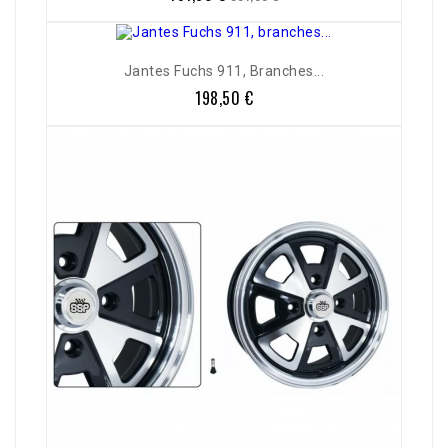
de
base
Jantes Fuchs 911, Branches...
198,50 €
Prix