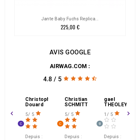
Jante Baby Fuchs Replica...
225,00 €
Prix
AVIS GOOGLE
AIRWAG.COM :
4.8 / 5
amin
Christophe
Christian
gael
Douard
SCHMITT
THEOLEYRE
navigate_before
navigate_next
5/ 5
5/ 5
1/ 5
 :
Depuis :
Depuis :
Depuis :