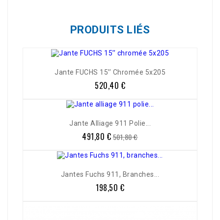
PRODUITS LIÉS
Jante FUCHS 15’’ Chromée 5x205
520,40 €
Prix
Jante Alliage 911 Polie...
491,80 €
Prix
Prix
501,80 €
de
base
Jantes Fuchs 911, Branches...
198,50 €
Prix