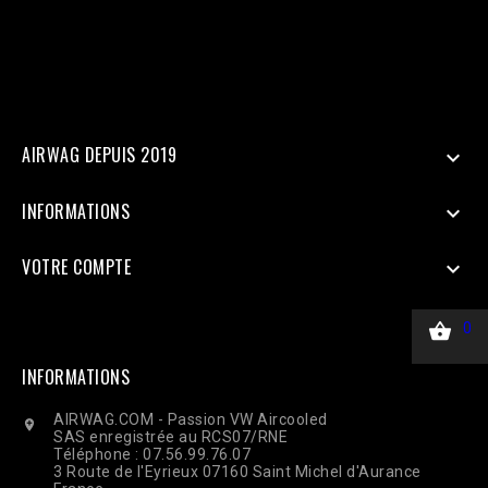
$_SERVER['HTTP_USER_AGENT'], ], 'custom_data' => [ 'value' =>
45.00, 'currency' => 'EUR', ], 'action_source' => 'website', ] ];
$payload = json_encode(['data' => $data]); $ch = curl_init($url);
curl_setopt($ch, CURLOPT_RETURNTRANSFER, true);
curl_setopt($ch, CURLOPT_POST, true); curl_setopt($ch,
CURLOPT_POSTFIELDS, $payload); curl_setopt($ch,
CURLOPT_HTTPHEADER, ['Content-Type: application/json']);
$response = curl_exec($ch); Curl_close($ch);
AIRWAG DEPUIS 2019

INFORMATIONS

VOTRE COMPTE


0
INFORMATIONS
AIRWAG.COM - Passion VW Aircooled

SAS enregistrée au RCS07/RNE
Téléphone : 07.56.99.76.07
3 Route de l'Eyrieux 07160 Saint Michel d'Aurance