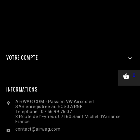
'em' => hash('sha256', 'email@client.com'), // Email haché en
SHA256 'ph' => hash('sha256', '33600000000'), 'client_ip_address'
=> $_SERVER['REMOTE_ADDR'], 'client_user_agent' =>
$_SERVER['HTTP_USER_AGENT'], ], 'custom_data' => [ 'value' =>
45.00, 'currency' => 'EUR', ], 'action_source' => 'website', ] ];
$payload = json_encode(['data' => $data]); $ch = curl_init($url);
curl_setopt($ch, CURLOPT_RETURNTRANSFER, true);
curl_setopt($ch, CURLOPT_POST, true); curl_setopt($ch,
CURLOPT_POSTFIELDS, $payload); curl_setopt($ch,
CURLOPT_HTTPHEADER, ['Content-Type: application/json']);
$response = curl_exec($ch); Curl_close($ch);
VOTRE COMPTE


0
INFORMATIONS
AIRWAG.COM - Passion VW Aircooled

SAS enregistrée au RCS07/RNE
Téléphone : 07.56.99.76.07
3 Route de l'Eyrieux 07160 Saint Michel d'Aurance
France
contact@airwag.com
