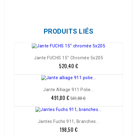
Référence
05473
PRODUITS LIÉS
Jante FUCHS 15’’ Chromée 5x205
520,40 €
Prix
Jante Alliage 911 Polie...
491,80 €
Prix
Prix
501,80 €
de
base
Jantes Fuchs 911, Branches...
198,50 €
Prix