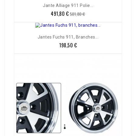
Jante Alliage 911 Polie...
491,80 €
Prix
Prix
501,80 €
de
base
Jantes Fuchs 911, Branches...
198,50 €
Prix