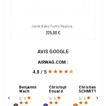
Jante Baby Fuchs Replica...
225,00 €
Prix
AVIS GOOGLE
AIRWAG.COM :
4.8 / 5
Benjamin
Christophe
Christian
Wach
Douard
SCHMITT
navigate_before
navigate_next
5/ 5
5/ 5
5/ 5