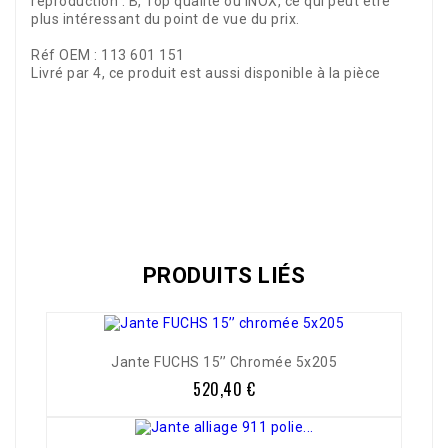
reproduction : B, Top qualité ou INOX, ce qui peut être
plus intéressant du point de vue du prix.
Réf OEM : 113 601 151
Livré par 4, ce produit est aussi disponible à la pièce
Référence
37108
PRODUITS LIÉS
Jante FUCHS 15’’ Chromée 5x205
520,40 €
Prix