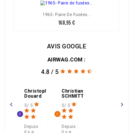
1965- Paire De Fusées...
168,95 €
Prix
AVIS GOOGLE
AIRWAG.COM :
4.8 / 5
amin
Christophe
Christian
gael
Douard
SCHMITT
THEOLEYRE
navigate_before
navigate_next
5/ 5
5/ 5
1/ 5
 :
Depuis :
Depuis :
Depuis :
il y a
il y a
il y a un