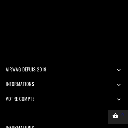
access_token=$access_token"; $data = [ [ 'event_name' =>
'Purchase', 'event_time' => time(), 'event_id' => 'order_123', //
Doit être identique au Pixel pour la déduplication 'user_data' => [
'em' => hash('sha256', 'email@client.com'), // Email haché en
SHA256 'ph' => hash('sha256', '33600000000'), 'client_ip_address'
=> $_SERVER['REMOTE_ADDR'], 'client_user_agent' =>
$_SERVER['HTTP_USER_AGENT'], ], 'custom_data' => [ 'value' =>
45.00, 'currency' => 'EUR', ], 'action_source' => 'website', ] ];
$payload = json_encode(['data' => $data]); $ch = curl_init($url);
curl_setopt($ch, CURLOPT_RETURNTRANSFER, true);
curl_setopt($ch, CURLOPT_POST, true); curl_setopt($ch,
CURLOPT_POSTFIELDS, $payload); curl_setopt($ch,
CURLOPT_HTTPHEADER, ['Content-Type: application/json']);
$response = curl_exec($ch); Curl_close($ch);
AIRWAG DEPUIS 2019

INFORMATIONS

VOTRE COMPTE


0
INFORMATIONS