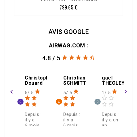
799,65 €
Prix
AVIS GOOGLE
AIRWAG.COM :
4.8 / 5
amin
Christophe
Christian
gael
Douard
SCHMITT
THEOLEYRE
navigate_before
navigate_next
5/ 5
5/ 5
1/ 5
 :
Depuis :
Depuis :
Depuis :
il y a
il y a
il y a un
6 mois
6 mois
an
ECRIRE UN AVIS >
de
Je
J'ai
Après