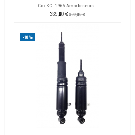
Cox KG -1965 Amortisseurs...
369,80 €
Prix
Prix
399,80 €
de
base
-10%