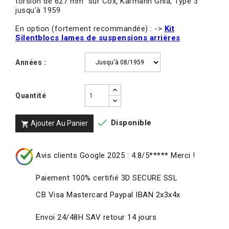
torsion de 627 mm sur Cox, Karmann Ghia, Type 3
jusqu'à 1959
En option (fortement recommandée) : ->
Kit
Silentblocs lames de suspensions arrières
Années :
Quantité

Disponible
Ajouter Au Panier

Avis clients Google 2025 : 4.8/5***** Merci !
Paiement 100% certifié 3D SECURE SSL
CB Visa Mastercard Paypal IBAN 2x3x4x
Envoi 24/48H SAV retour 14 jours