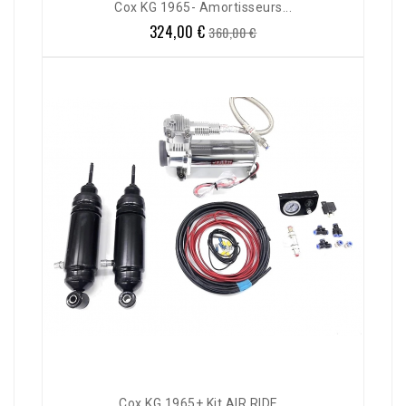
Cox KG 1965- Amortisseurs...
324,00 €
Prix
Prix
360,00 €
de
base
Cox KG 1965+ Kit AIR RIDE...