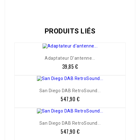
Référence
AC999RS001Z
PRODUITS LIÉS
Adaptateur D'antenne...
39,85 €
Prix
San Diego DAB RetroSound...
547,90 €
Prix
San Diego DAB RetroSound...
547,90 €
Prix