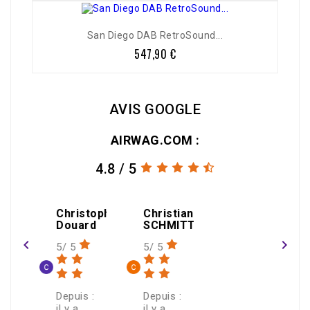
San Diego DAB RetroSound...
547,90 €
Prix
AVIS GOOGLE
AIRWAG.COM :
4.8 / 5
amin
Christophe
Christian
gael
Douard
SCHMITT
THEOLEYRE
navigate_before
navigate_next
5/ 5
5/ 5
1/ 5
 :
Depuis :
Depuis :
Depuis :
il y a
il y a
il y a un