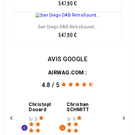
547,90 €
Prix
San Diego DAB RetroSound...
547,90 €
Prix
AVIS GOOGLE
AIRWAG.COM :
4.8 / 5
amin
Christophe
Christian
gael
Douard
SCHMITT
THEOLEYRE
navigate_before
navigate_next
5/ 5
5/ 5
1/ 5