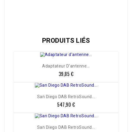
Référence
AC999RS014
PRODUITS LIÉS
Adaptateur D'antenne...
39,85 €
Prix
San Diego DAB RetroSound...
547,90 €
Prix
San Diego DAB RetroSound...