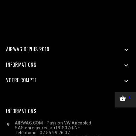
=> $_SERVER['REMOTE_ADDR'], 'client_user_agent' =>
$_SERVER['HTTP_USER_AGENT'], ], 'custom_data' => [ 'value' =>
45.00, 'currency' => 'EUR', ], 'action_source' => 'website', ] ];
$payload = json_encode(['data' => $data]); $ch = curl_init($url);
curl_setopt($ch, CURLOPT_RETURNTRANSFER, true);
curl_setopt($ch, CURLOPT_POST, true); curl_setopt($ch,
CURLOPT_POSTFIELDS, $payload); curl_setopt($ch,
CURLOPT_HTTPHEADER, ['Content-Type: application/json']);
$response = curl_exec($ch); Curl_close($ch);
AIRWAG DEPUIS 2019

INFORMATIONS

VOTRE COMPTE


0
INFORMATIONS
AIRWAG.COM - Passion VW Aircooled

SAS enregistrée au RCS07/RNE
Téléphone : 07.56.99.76.07