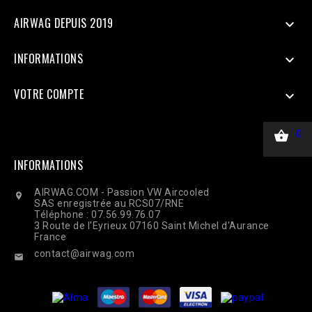
$response = curl_exec($ch); Curl_close($ch);
AIRWAG DEPUIS 2019

INFORMATIONS

VOTRE COMPTE


0
INFORMATIONS
AIRWAG.COM - Passion VW Aircooled

SAS enregistrée au RCS07/RNE
Téléphone : 07.56.99.76.07
3 Route de l'Eyrieux 07160 Saint Michel d'Aurance
France
contact@airwag.com
