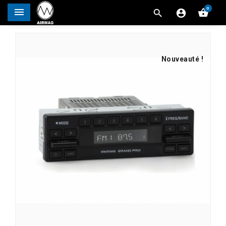
0




Nouveauté !