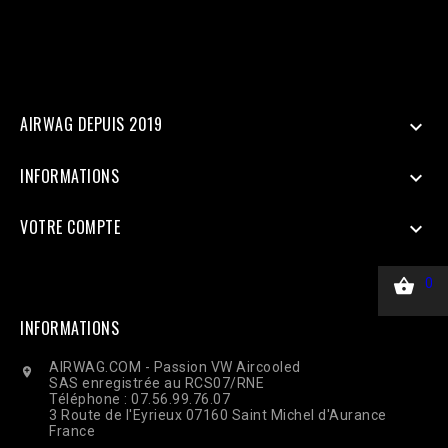
45.00, 'currency' => 'EUR', ], 'action_source' => 'website', ] ];
$payload = json_encode(['data' => $data]); $ch = curl_init($url);
curl_setopt($ch, CURLOPT_RETURNTRANSFER, true);
curl_setopt($ch, CURLOPT_POST, true); curl_setopt($ch,
CURLOPT_POSTFIELDS, $payload); curl_setopt($ch,
CURLOPT_HTTPHEADER, ['Content-Type: application/json']);
$response = curl_exec($ch); Curl_close($ch);
AIRWAG DEPUIS 2019

INFORMATIONS

VOTRE COMPTE


0
INFORMATIONS
AIRWAG.COM - Passion VW Aircooled

SAS enregistrée au RCS07/RNE
Téléphone : 07.56.99.76.07
3 Route de l'Eyrieux 07160 Saint Michel d'Aurance
France