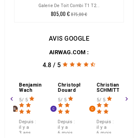
-8%
Galerie De Toit Combi T1 T2...
805,00 €
Prix
Prix
875,00 €
de
base
AVIS GOOGLE
AIRWAG.COM :
4.8 / 5
amin
Christophe
Christian
h
Douard
SCHMITT
navigate_before
navigate_next
5/ 5
5/ 5
s :
Depuis :
Depuis :
il y a
il y a
6 mois
6 mois