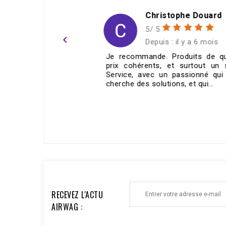
h
Christophe Douard
5/ 5
navigate_before
ans
Depuis : il y a 6 mois
e réglable
Je recommande. Produits de qualité,
ie correct
prix cohérents, et surtout un super
mande !
Service, avec un passionné qui vous
cherche des solutions, et qui...
ECRIRE UN AVIS >
RECEVEZ L'ACTU
AIRWAG :