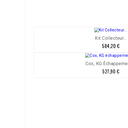
Kit Collecteur...
584,20 €
Prix
Cox, KG Échappement
527,90 €
Prix