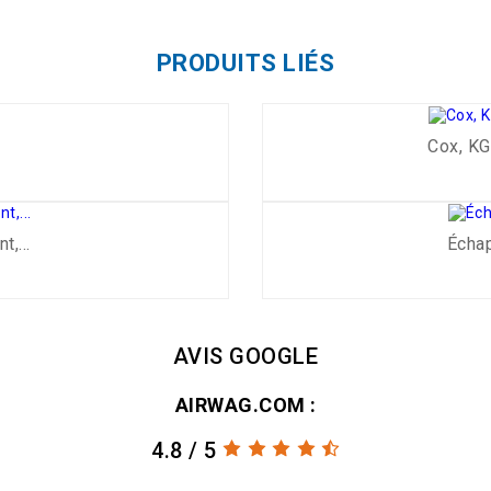
PRODUITS LIÉS
Cox, KG
-10%
,...
Écha
AVIS GOOGLE
AIRWAG.COM :
4.8 / 5