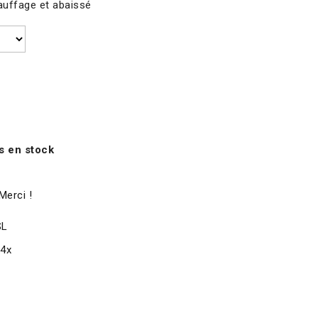
auffage et abaissé
s en stock
Merci !
SL
x4x