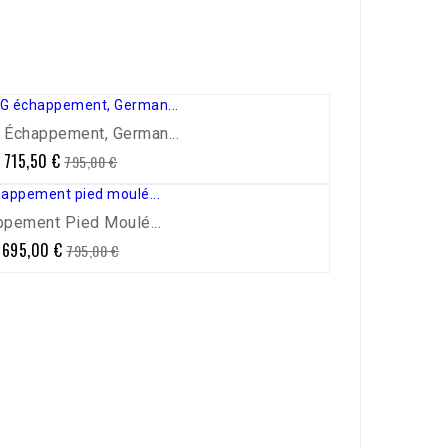
 Échappement, German...
715,50 €
Prix
Prix
795,00 €
de
base
ppement Pied Moulé...
695,00 €
Prix
Prix
795,00 €
de
base