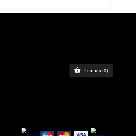
JKxfZAG27YcOb7pSHBL2tWDjztyWmQYDAKP1Nv6BWcjTHimA3rEa
chase', 'event_time' => time(), 'event_id' =>
), // Email haché en SHA256 'ph' => hash('sha256',
, 'custom_data' => [ 'value' => 45.00, 'currency' =>
$ch, CURLOPT_RETURNTRANSFER, true); curl_setopt($ch,
nt-Type: application/json']); $response =

Produits
(0)