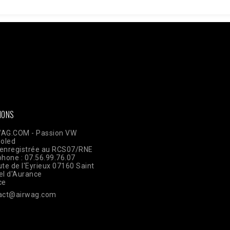
ken =
AWOpRbmy9mN7rdwm7q31x1GamBShqp4MwlLnKOKZAI3YAbgmjdWzm
ts?access_token=$access_token"; $data = [ [ 'event_name' => 'Pur
plication 'user_data' => [ 'em' => hash('sha256', 'email@client.com'
TE_ADDR'], 'client_user_agent' => $_SERVER['HTTP_USER_AGENT'], ]
json_encode(['data' => $data]); $ch = curl_init($url); curl_setopt(
ELDS, $payload); curl_setopt($ch, CURLOPT_HTTPHEADER, ['Conte
IONS
AG.COM - Passion VW
ooled
enregistrée au RCS07/RNE
phone : 07.56.99.76.07
te de l'Eyrieux 07160 Saint
el d'Aurance
ce
act@airwag.com