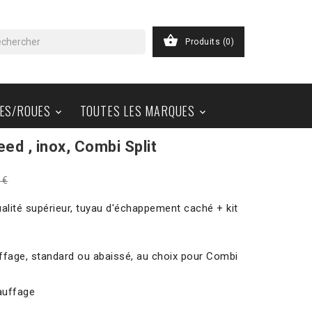

Produits
(0)
ES/ROUES
TOUTES LES MARQUES


d , inox, Combi Split
 €
lité supérieur, tuyau d'échappement caché + kit
ffage, standard ou abaissé, au choix pour Combi
auffage