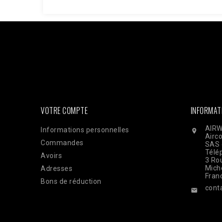
Facebook : $pixel_id = '1176735753930095'; $access_to
'EAAi8z6pDEggBQ2A3iixjxorvZCrySuvrp0vJsSVjZC
$url = "https://graph.facebook.com/v18.0/$pixel_id/even
'order_123', // Doit être identique au Pixel pour la dédu
'33600000000'), 'client_ip_address' => $_SERVER['REMO
'EUR', ], 'action_source' => 'website', ] ]; $payload = 
CURLOPT_POST, true); curl_setopt($ch, CURLOPT_POSTFI
curl_exec($ch); Curl_close($ch);
VOTRE COMPTE
INFORMAT
AIRW
Informations personnelles

Airc
Commandes
SAS 
Télé
Avoirs
3 Rou
Mich
Adresses
Fran
Bons de réduction
cont
