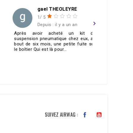
gael THEOLEYRE
1/ 5
navigate_next
Depuis : il y a un an
Après avoir acheté un kit de
Merci To
suspension pneumatique chez eux, au
contacteu
bout de six mois, une petite fuite sur
fonctionn
le boîtier Qui est là pour...
🤙🏼top👌🏼
VOIR TOUS LES AVIS >
SUIVEZ AIRWAG :