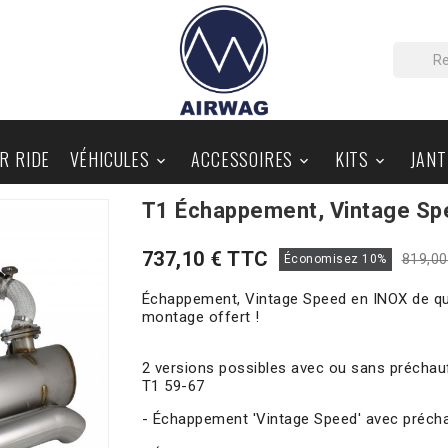
IR RIDE
VÉHICULES
ACCESSOIRES
KITS
JANT



T1 Échappement, Vintage Spee
PIÈCES AU DÉTAIL
BLOG
737,10 € TTC
819,00
Économisez 10%
Échappement, Vintage Speed en INOX de qua
montage offert !
2 versions possibles avec ou sans préchau
T1 59-67
- Échappement 'Vintage Speed' avec préch