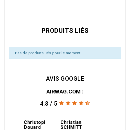
Référence
51600
PRODUITS LIÉS
Pas de produits liés pour le moment
AVIS GOOGLE
AIRWAG.COM :
4.8 / 5
amin
Christophe
Christian
gael
Douard
SCHMITT
THEOLEYRE