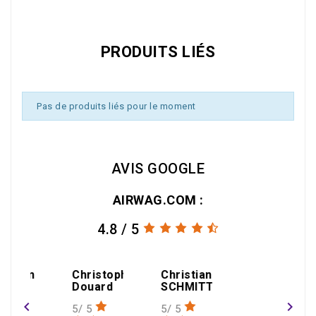
PRODUITS LIÉS
Pas de produits liés pour le moment
AVIS GOOGLE
AIRWAG.COM :
4.8 / 5
amin
Christophe
Christian
gael
Douard
SCHMITT
THEOLEYRE
navigate_before
navigate_next
5/ 5
5/ 5
1/ 5