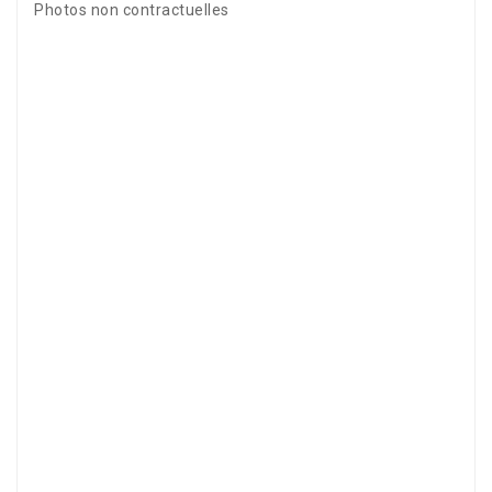
Photos non contractuelles
Référence
1685-11+1852+1815x4+huilex2