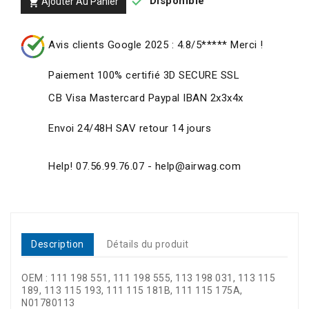

Disponible
Ajouter Au Panier

Avis clients Google 2025 : 4.8/5***** Merci !
Paiement 100% certifié 3D SECURE SSL
CB Visa Mastercard Paypal IBAN 2x3x4x
Envoi 24/48H SAV retour 14 jours
Help! 07.56.99.76.07 - help@airwag.com
Description
Détails du produit
OEM : 111 198 551, 111 198 555, 113 198 031, 113 115
189, 113 115 193, 111 115 181B, 111 115 175A,
N01780113