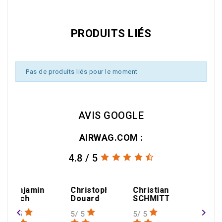
PRODUITS LIÉS
Pas de produits liés pour le moment
AVIS GOOGLE
AIRWAG.COM :
4.8 / 5
amin
Christophe
Christian
h
Douard
SCHMITT
navigate_before
navigate_next
5/ 5
5/ 5