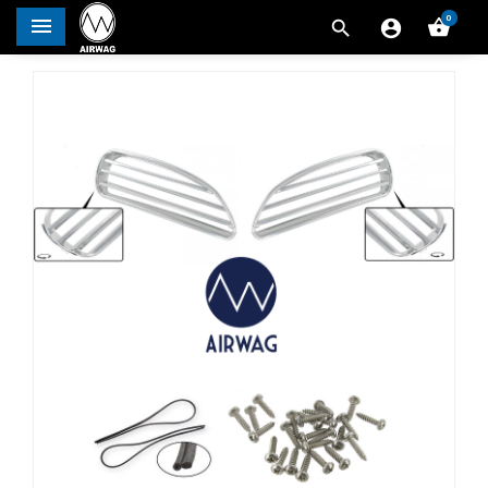
0



