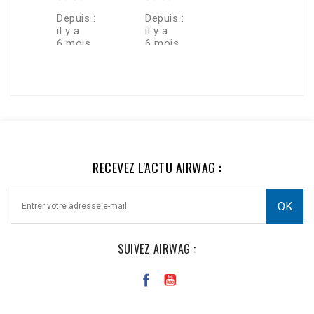
 :
Depuis :
Depuis :
Depuis :
il y a
il y a
il y a un
6 mois
6 mois
an
ECRIRE UN AVIS >
de
Je
J'ai
Après
s
recommande.
commandé
avoir
VOIR TOUS LES AVIS >
Produits
quatre
acheté
de
jantes
un kit de
n
qualité,
185/60/14
suspension
e
prix
pour ma
pneumatique
cohérents,
VW Golf 1
chez eux,
et surtout
cabriolet
au bout
t
un super
de 1987.
de six
Service,
Je les ai
mois, une
!
avec un
reçues
petite
RECEVEZ L'ACTU AIRWAG :
passionné
très
fuite sur
nde
qui vous
rapidement
le boîtier
cherche
et super
Qui est là
des
bien
pour...
solutions,
emballées....
et qui...
SUIVEZ AIRWAG :