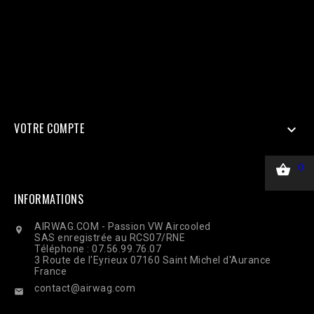
'em' => hash('sha256', 'email@client.com'), // Email haché en
SHA256 'ph' => hash('sha256', '33600000000'), 'client_ip_address'
=> $_SERVER['REMOTE_ADDR'], 'client_user_agent' =>
$_SERVER['HTTP_USER_AGENT'], ], 'custom_data' => [ 'value' =>
45.00, 'currency' => 'EUR', ], 'action_source' => 'website', ] ];
$payload = json_encode(['data' => $data]); $ch = curl_init($url);
curl_setopt($ch, CURLOPT_RETURNTRANSFER, true);
curl_setopt($ch, CURLOPT_POST, true); curl_setopt($ch,
CURLOPT_POSTFIELDS, $payload); curl_setopt($ch,
CURLOPT_HTTPHEADER, ['Content-Type: application/json']);
$response = curl_exec($ch); Curl_close($ch);
VOTRE COMPTE


0
INFORMATIONS
AIRWAG.COM - Passion VW Aircooled

SAS enregistrée au RCS07/RNE
Téléphone : 07.56.99.76.07
3 Route de l'Eyrieux 07160 Saint Michel d'Aurance
France
contact@airwag.com
