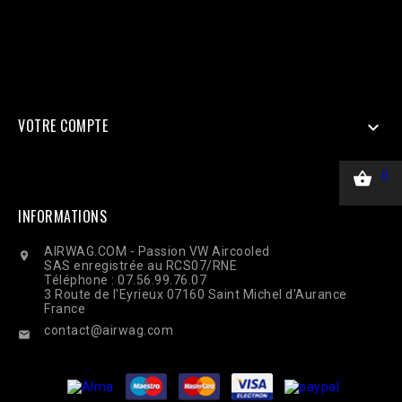
$_SERVER['HTTP_USER_AGENT'], ], 'custom_data' => [ 'value' =>
45.00, 'currency' => 'EUR', ], 'action_source' => 'website', ] ];
$payload = json_encode(['data' => $data]); $ch = curl_init($url);
curl_setopt($ch, CURLOPT_RETURNTRANSFER, true);
curl_setopt($ch, CURLOPT_POST, true); curl_setopt($ch,
CURLOPT_POSTFIELDS, $payload); curl_setopt($ch,
CURLOPT_HTTPHEADER, ['Content-Type: application/json']);
$response = curl_exec($ch); Curl_close($ch);
VOTRE COMPTE


0
INFORMATIONS
AIRWAG.COM - Passion VW Aircooled

SAS enregistrée au RCS07/RNE
Téléphone : 07.56.99.76.07
3 Route de l'Eyrieux 07160 Saint Michel d'Aurance
France
contact@airwag.com
