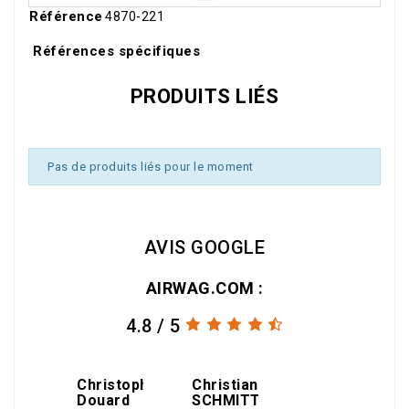
Référence
4870-221
Références spécifiques
PRODUITS LIÉS
Pas de produits liés pour le moment
AVIS GOOGLE
AIRWAG.COM :
4.8 / 5
amin
Christophe
Christian
gael
Douard
SCHMITT
THEOLEYRE